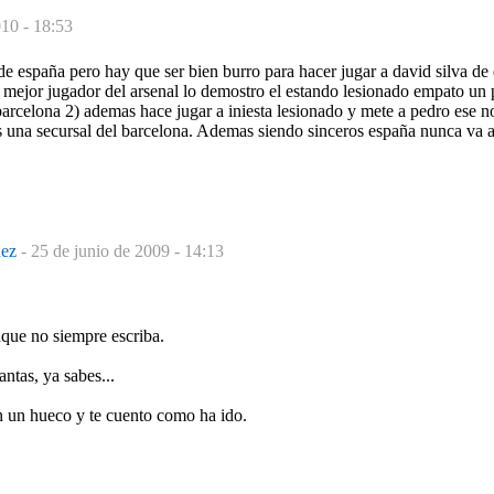
010 - 18:53
e españa pero hay que ser bien burro para hacer jugar a david silva de
l mejor jugador del arsenal lo demostro el estando lesionado empato un 
barcelona 2) ademas hace jugar a iniesta lesionado y mete a pedro ese n
s una secursal del barcelona. Ademas siendo sinceros españa nunca va 
dez
-
25 de junio de 2009 - 14:13
nque no siempre escriba.
ntas, ya sabes...
n un hueco y te cuento como ha ido.