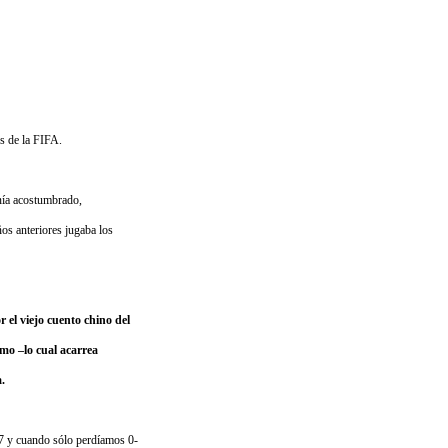
es de la FIFA.
enía acostumbrado,
os anteriores jugaba los
 el viejo cuento chino del
tmo –lo cual acarrea
a.
 67 y cuando sólo perdíamos 0-