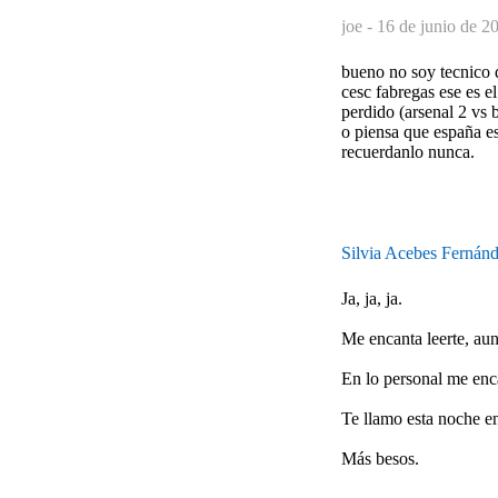
joe -
16 de junio de 2
bueno no soy tecnico d
cesc fabregas ese es e
perdido (arsenal 2 vs 
o piensa que españa e
recuerdanlo nunca.
Silvia Acebes Fernán
Ja, ja, ja.
Me encanta leerte, au
En lo personal me enca
Te llamo esta noche e
Más besos.