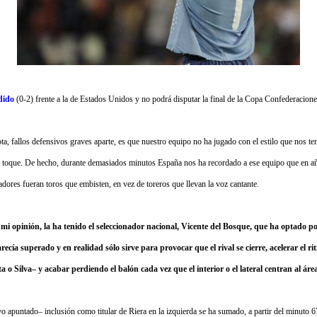
dido
(0-2) frente a la de Estados Unidos y no podrá disputar la final de la Copa Confederacion
ota, fallos defensivos graves aparte, es que nuestro equipo no ha jugado con el estilo que nos t
el toque. De hecho, durante demasiados minutos España nos ha recordado a ese equipo que en añ
dores fueran toros que embisten, en vez de toreros que llevan la voz cantante.
mi opinión, la ha tenido el seleccionador nacional, Vicente del Bosque, que ha optado por
cía superado y en realidad sólo sirve para provocar que el rival se cierre, acelerar el ri
ta o Silva– y acabar perdiendo el balón cada vez que el interior o el lateral centran al áre
ivo apuntado– inclusión como titular de Riera en la izquierda se ha sumado, a partir del minuto