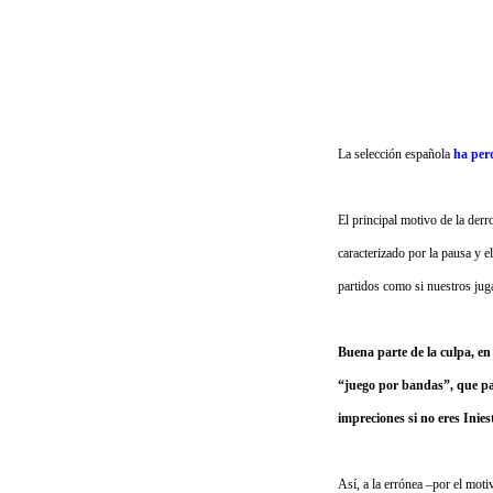
La selección española
ha per
El principal motivo de la derr
caracterizado por la pausa y 
partidos como si nuestros juga
Buena parte de la culpa, en 
“juego por bandas”, que pare
impreciones si no eres Inies
Así, a la errónea –por el mot