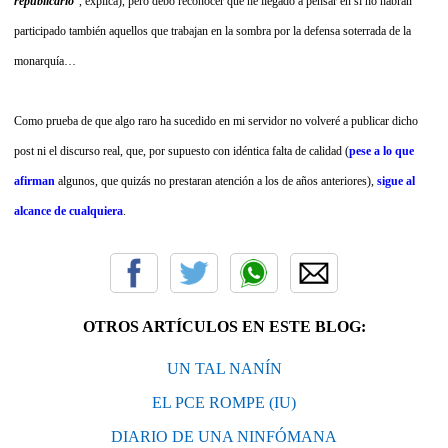
republicarlo
”, explica), pero debo reconocer que he llegado a pensar en si no habrán
participado también aquellos que trabajan en la sombra por la defensa soterrada de la
monarquía…
Como prueba de que algo raro ha sucedido en mi servidor no volveré a publicar dicho
post ni el discurso real, que, por supuesto con idéntica falta de calidad (
pese a lo que
afirman
algunos, que quizás no prestaran atención a los de años anteriores)
,
sigue al
alcance de cualquiera
.
OTROS ARTÍCULOS EN ESTE BLOG:
UN TAL NANÍN
EL PCE ROMPE (IU)
DIARIO DE UNA NINFÓMANA