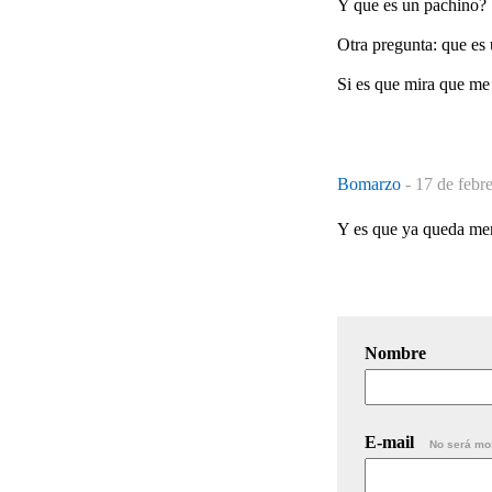
Y que es un pachino?
Otra pregunta: que es 
Si es que mira que me l
Bomarzo
-
17 de febr
Y es que ya queda men
Nombre
E-mail
No será mo