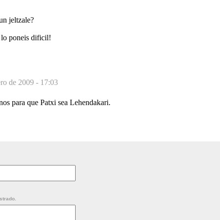
un jeltzale?
o poneis dificil!
ero de 2009 - 17:03
os para que Patxi sea Lehendakari.
strado.