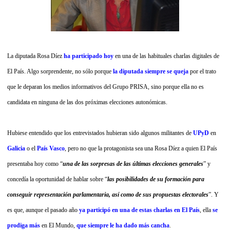
La diputada Rosa Díez
ha participado hoy
en una de las habituales charlas digitales de
El País. Algo sorprendente, no sólo porque
la diputada siempre se queja
por el trato
que le deparan los medios informativos del Grupo PRISA, sino porque ella no es
candidata en ninguna de las dos próximas elecciones autonómicas.
Hubiese entendido que los entrevistados hubieran sido algunos militantes de
UPyD
en
Galicia
o el
País Vasco
, pero no que la protagonista sea una Rosa Díez a quien El País
presentaba hoy como “
una de las sorpresas de las últimas elecciones generales
” y
concedía la oportunidad de hablar sobre “
las posibilidades de su formación para
conseguir representación parlamentaria, así como de sus propuestas electorales
”.
Y
es que, aunque el pasado año
ya participó en una de estas charlas en El País
, ella
se
prodiga más
en El Mundo,
que siempre le ha dado más cancha
.