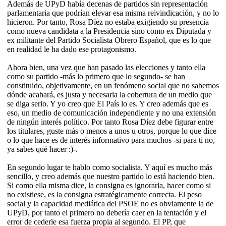
Además de UPyD había decenas de partidos sin representación
parlamentaria que podrían elevar esa misma reivindicación, y no lo
hicieron. Por tanto, Rosa Díez no estaba exigiendo su presencia
como nueva candidata a la Presidencia sino como ex Diputada y
ex militante del Partido Socialista Obrero Español, que es lo que
en realidad le ha dado ese protagonismo.
Ahora bien, una vez que han pasado las elecciones y tanto ella
como su partido -más lo primero que lo segundo- se han
constituido, objetivamente, en un fenómeno social que no sabemos
dónde acabará, es justa y necesaria la cobertura de un medio que
se diga serio. Y yo creo que El País lo es. Y creo además que es
eso, un medio de comunicación independiente y no una extensión
de ningún interés político. Por tanto Rosa Díez debe figurar entre
los titulares, guste más o menos a unos u otros, porque lo que dice
o lo que hace es de interés informativo para muchos -si para ti no,
ya sabes qué hacer :)-.
En segundo lugar te hablo como socialista. Y aquí es mucho más
sencillo, y creo además que nuestro partido lo está haciendo bien.
Si como ella misma dice, la consigna es ignorarla, hacer como si
no existiese, es la consigna estratégicamente correcta. El peso
social y la capacidad mediática del PSOE no es obviamente la de
UPyD, por tanto el primero no debería caer en la tentación y el
error de cederle esa fuerza propia al segundo. El PP, que