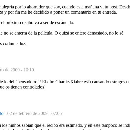
 alegría por lo ahorrador que soy, cuando esta mañana vi tu post. Desd
eza y por fin me he decidido a poner un comentario en tu entrada.
el próximo recibo va a ser de escándalo.
e no se enterra de la película. O quizá se entere demasiado, no lo sé.
 cortan la luz.
ero de 2009 - 10:10
lo del "pensadoiro"! El dúo Charlie-Xiabre está causando estragos en
ue os tienen controlados!
ado
-
02 de febrero de 2009 - 07:05
i los ninhos sabian que el recibo era estimado, y en este tampoco se indi