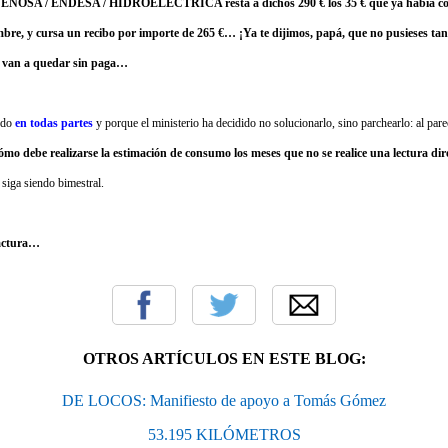
e FENOSA / ENDESA / HIDROELÉCTRICA resta a dichos 290 € los 35 € que ya había co
mbre, y cursa un recibo por importe de 265 €… ¡Ya te dijimos, papá, que no pusieses tanto
e van a quedar sin paga…
ndo
en todas partes
y porque el ministerio ha decidido no solucionarlo, sino parchearlo: al par
ómo debe realizarse la estimación de consumo los meses que no se realice una lectura dir
 siga siendo bimestral.
factura…
OTROS ARTÍCULOS EN ESTE BLOG:
DE LOCOS: Manifiesto de apoyo a Tomás Gómez
53.195 KILÓMETROS