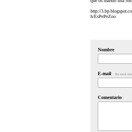
que os mando una foto
http://3.bp.blogs
h/EsPePeZoo
Nombre
E-mail
No será mo
Comentario