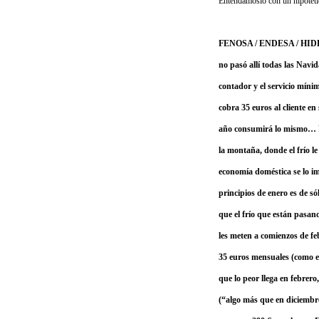
Entendámoslo con un hipotéti
FENOSA / ENDESA / HIDROE
no pasó allí todas las Navid
contador y el servicio mí
cobra 35 euros al cliente 
año consumirá lo mismo… Pero
la montaña, donde el frío le
economía doméstica se lo 
principios de enero es de s
que el frío que están pasan
les meten a comienzos de fe
35 euros mensuales (como e
que lo peor llega en febrero
(“algo más que en diciembre