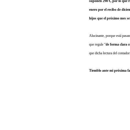
suponen 290 €, por lo qu
enero por el recibo de dicie
hijos que el próximo mes s
Alucinante, porque está pasa
que regule “
de forma clara c
que dicha lectura del contador
Tiemblo ante mi próxima 