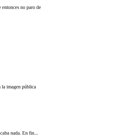
e entonces no paro de
 la imagen pública
caba nada. En fin...