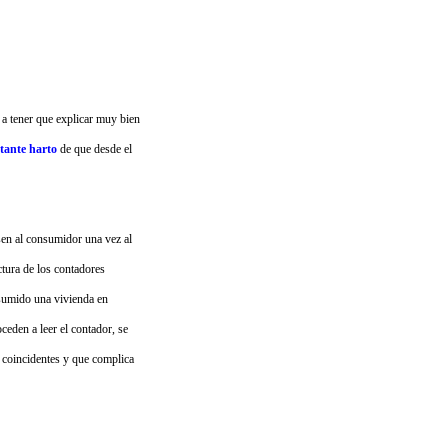
a tener que explicar muy bien
tante harto
de que desde el
sen al consumidor una vez al
tura de los contadores
nsumido una vivienda en
eden a leer el contador, se
 coincidentes y que complica