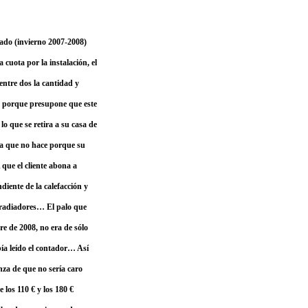
do (invierno 2007-2008)
 cuota por la instalación, el
ntre dos la cantidad y
, porque presupone que este
lo que se retira a su casa de
osa que no hace porque su
e el cliente abona a
diente de la calefacción y
s radiadores… El palo que
re de 2008, no era de sólo
ía leído el contador… Así
anza de que no sería caro
 los 110 € y los 180 €