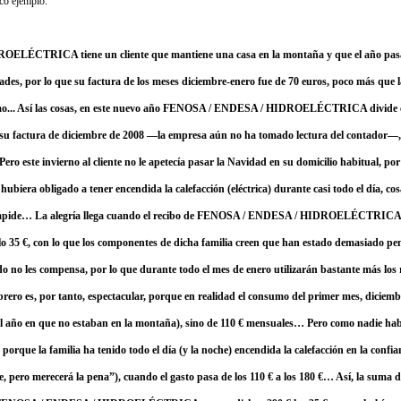
co ejemplo:
LÉCTRICA tiene un cliente que mantiene una casa en la montaña y que el año pasa
ades, por lo que su factura de los meses diciembre-enero fue de 70 euros, poco más que la
nimo... Así las cosas, en este nuevo año FENOSA / ENDESA / HIDROELÉCTRICA divide e
en su factura de diciembre de 2008 —la empresa aún no ha tomado lectura del contador—
 este invierno al cliente no le apetecía pasar la Navidad en su domicilio habitual, por 
 hubiera obligado a tener encendida la calefacción (eléctrica) durante casi todo el día, c
impide… La alegría llega cuando el recibo de FENOSA / ENDESA / HIDROELÉCTRICA qu
ólo 35 €, con lo que los componentes de dicha familia creen que han estado demasiado pen
do no les compensa, por lo que durante todo el mes de enero utilizarán bastante más lo
brero es, por tanto, espectacular, porque en realidad el consumo del primer mes, diciemb
l año en que no estaban en la montaña), sino de 110 € mensuales… Pero como nadie hab
, porque la familia ha tenido todo el día (y la noche) encendida la calefacción en la confi
, pero merecerá la pena”), cuando el gasto pasa de los 110 € a los 180 €… Así, la suma de