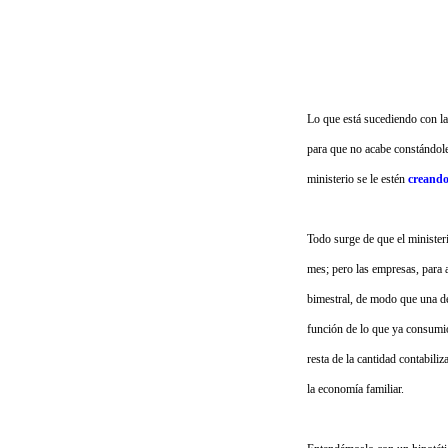
Lo que está sucediendo con l
para que no acabe constándole
ministerio se le estén
creando
Todo surge de que el minister
mes; pero las empresas, para 
bimestral, de modo que una de
función de lo que ya consumió
resta de la cantidad contabil
la economía familiar.