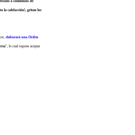
brado a comienzos de
 la calefacción!, gritan los
ecer,
elaborará una Orden
ecta
”
, lo cual supone aceptar