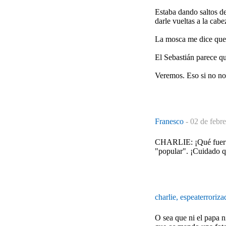
Estaba dando saltos de
darle vueltas a la cab
La mosca me dice que 
El Sebastián parece qu
Veremos. Eso si no nos
Franesco
-
02 de febr
CHARLIE: ¡Qué fuerte 
"popular". ¡Cuidado q
charlie, espeaterroriz
O sea que ni el papa n