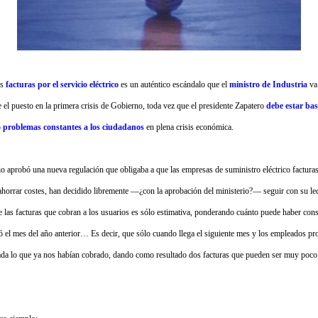
as
facturas por el servicio eléctrico
es un auténtico escándalo que el
ministro de Industria
va 
 el puesto en la primera crisis de Gobierno, toda vez que el presidente Zapatero
debe estar bas
 problemas constantes a los ciudadanos
en plena crisis económica.
io aprobó una nueva regulación que obligaba a que las empresas de suministro eléctrico factura
ahorrar costes, han decidido libremente —¿con la aprobación del ministerio?— seguir con su lec
 las facturas que cobran a los usuarios es sólo estimativa, ponderando cuánto puede haber co
 el mes del año anterior… Es decir, que sólo cuando llega el siguiente mes y los empleados proc
izada lo que ya nos habían cobrado, dando como resultado dos facturas que pueden ser muy poco