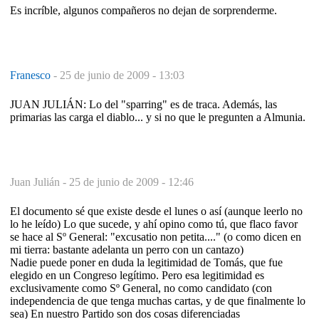
Es incríble, algunos compañeros no dejan de sorprenderme.
Franesco
-
25 de junio de 2009 - 13:03
JUAN JULIÁN: Lo del "sparring" es de traca. Además, las
primarias las carga el diablo... y si no que le pregunten a Almunia.
Juan Julián -
25 de junio de 2009 - 12:46
El documento sé que existe desde el lunes o así (aunque leerlo no
lo he leído) Lo que sucede, y ahí opino como tú, que flaco favor
se hace al Sº General: "excusatio non petita...." (o como dicen en
mi tierra: bastante adelanta un perro con un cantazo)
Nadie puede poner en duda la legitimidad de Tomás, que fue
elegido en un Congreso legítimo. Pero esa legitimidad es
exclusivamente como Sº General, no como candidato (con
independencia de que tenga muchas cartas, y de que finalmente lo
sea) En nuestro Partido son dos cosas diferenciadas