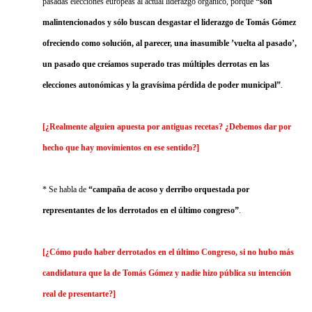
pasadas elecciones europeas al actual liderazgo orgánico, porque
“son
malintencionados y sólo buscan desgastar el liderazgo de Tomás Gómez
ofreciendo como solución, al parecer, una inasumible ’vuelta al pasado’,
un pasado que creíamos superado tras múltiples derrotas en las
elecciones autonómicas y la gravísima pérdida de poder municipal
”
.
[¿Realmente alguien apuesta por antiguas recetas? ¿Debemos dar por
hecho que hay movimientos en ese sentido?]
* Se habla de
“campaña de acoso y derribo orquestada por
representantes de los derrotados en el último congreso”
.
[¿Cómo pudo haber derrotados en el último Congreso, si no hubo más
candidatura que la de Tomás Gómez y nadie hizo pública su intención
real de presentarte?]