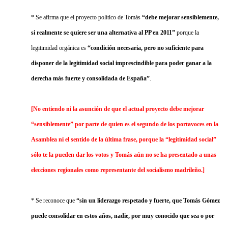
* Se afirma que el proyecto político de Tomás
“debe mejorar sensiblemente,
si realmente se quiere ser una alternativa al PP en 2011”
porque la
legitimidad orgánica es
“condición necesaria, pero no suficiente para
disponer de la legitimidad social imprescindible para poder ganar a la
derecha más fuerte y consolidada de España”
.
[No entiendo ni la asunción de que el actual proyecto debe mejorar
“sensiblemente” por parte de quien es el segundo de los portavoces en la
Asamblea ni el sentido de la última frase, porque la “legitimidad social”
sólo te la pueden dar los votos y Tomás aún no se ha presentado a unas
elecciones regionales como representante del socialismo madrileño.]
* Se reconoce que
“sin un liderazgo respetado y fuerte, que Tomás Gómez
puede consolidar en estos años, nadie, por muy conocido que sea o por