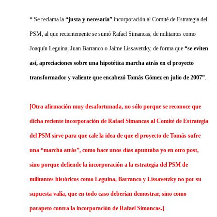
* Se reclama la
“justa y necesaria”
incorporación al Comité de Estrategia del
PSM, al que recientemente se sumó Rafael Simancas, de militantes como
Joaquín Leguina, Juan Barranco o Jaime Lissavetzky, de forma que
“se eviten
así, apreciaciones sobre una hipotética marcha atrás en el proyecto
transformador y valiente que encabezó Tomás Gómez en julio de 2007”
.
[Otra afirmación muy desafortunada, no sólo porque se reconoce que
dicha reciente incorporación de Rafael Simancas al Comité de Estrategia
del PSM sirve para que cale la idea de que el proyecto de Tomás sufre
una “marcha atrás”, como hace unos días apuntaba yo en otro post,
sino porque defiende la incorporación a la estrategia del PSM de
militantes históricos como Leguina, Barranco y Lissavetzky no por su
supuesta valía, que en todo caso deberían demostrar, sino como
parapeto contra la incorporación de Rafael Simancas.]