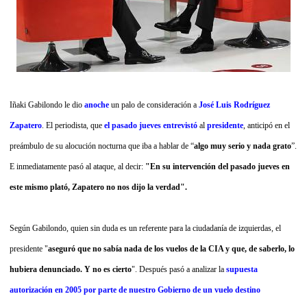
Iñaki Gabilondo le dio
anoche
un palo de consideración a
José Luis Rodríguez
Zapatero
. El periodista, que
el pasado jueves entrevistó
al
presidente
, anticipó en el
preámbulo de su alocución nocturna que iba a hablar de “
algo muy serio y nada grato
”.
E inmediatamente pasó al ataque, al decir:
"En su intervención del pasado jueves en
este mismo plató, Zapatero no nos dijo la verdad".
Según Gabilondo, quien sin duda es un referente para la ciudadanía de izquierdas, el
presidente "
aseguró que no sabía nada de los vuelos de la CIA y que, de saberlo, lo
hubiera denunciado. Y no es cierto
". Después pasó a analizar la
supuesta
autorización en 2005 por parte de nuestro Gobierno de un vuelo destino