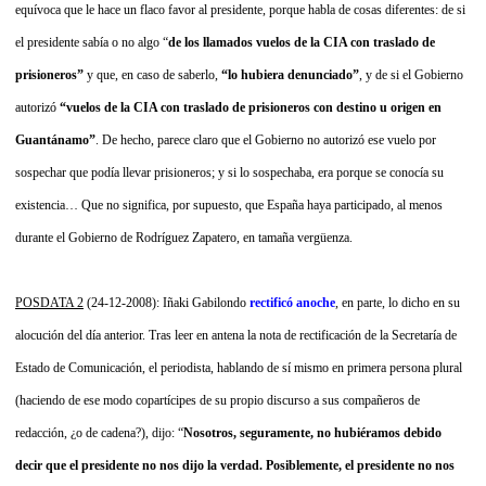
equívoca que le hace un flaco favor al presidente, porque habla de cosas diferentes: de si
el presidente sabía o no algo “
de los llamados vuelos de la CIA con traslado de
prisioneros”
y que, en caso de saberlo,
“lo hubiera denunciado”
, y de si el Gobierno
autorizó
“vuelos de la CIA con traslado de prisioneros con destino u origen en
Guantánamo”
. De hecho, parece claro que el Gobierno no autorizó ese vuelo por
sospechar que podía llevar prisioneros; y si lo sospechaba, era porque se conocía su
existencia… Que no significa, por supuesto, que España haya participado, al menos
durante el Gobierno de Rodríguez Zapatero, en tamaña vergüenza.
POSDATA 2
(24-12-2008): Iñaki Gabilondo
rectificó anoche
, en parte, lo dicho en su
alocución del día anterior. Tras leer en antena la nota de rectificación de la Secretaría de
Estado de Comunicación, el periodista, hablando de sí mismo en primera persona plural
(haciendo de ese modo copartícipes de su propio discurso a sus compañeros de
redacción, ¿o de cadena?), dijo: “
Nosotros, seguramente, no hubiéramos debido
decir que el presidente no nos dijo la verdad. Posiblemente, el presidente no nos