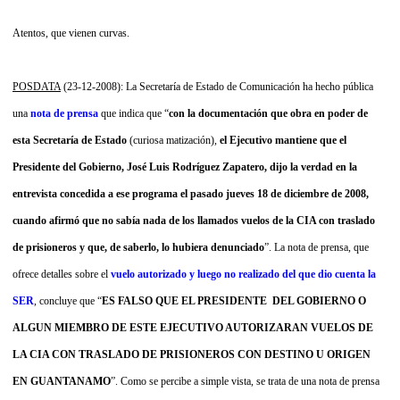
Atentos, que vienen curvas.
POSDATA
(23-12-2008): La Secretaría de Estado de Comunicación ha hecho pública
una
nota de prensa
que indica que “
con la documentación que obra en poder de
esta Secretaría de Estado
(curiosa matización),
el Ejecutivo mantiene que el
Presidente del Gobierno, José Luis Rodríguez Zapatero, dijo la verdad en la
entrevista concedida a ese programa el pasado jueves 18 de diciembre de 2008,
cuando afirmó que no sabía nada de los llamados vuelos de la CIA con traslado
de prisioneros y que, de saberlo, lo hubiera denunciado
”. La nota de prensa, que
ofrece detalles sobre el
vuelo autorizado y luego no realizado del que dio cuenta la
SER
, concluye que “
ES FALSO QUE EL PRESIDENTE
DEL GOBIERNO O
ALGUN MIEMBRO DE ESTE EJECUTIVO AUTORIZARAN VUELOS DE
LA CIA CON TRASLADO DE PRISIONEROS CON DESTINO U ORIGEN
EN GUANTANAMO
”. Como se percibe a simple vista, se trata de una nota de prensa