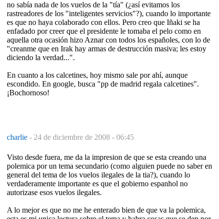
no sabía nada de los vuelos de la "tía" (¿así evitamos los
rastreadores de los "inteligentes servicios"?), cuando lo importante
es que no haya colaborado con ellos. Pero creo que Iñaki se ha
enfadado por creer que el presidente le tomaba el pelo como en
aquella otra ocasión hizo Aznar con todos los españoles, con lo de
"creanme que en Irak hay armas de destrucción masiva; les estoy
diciendo la verdad...".
En cuanto a los calcetines, hoy mismo sale por ahí, aunque
escondido. En google, busca "pp de madrid regala calcetines".
¡Bochornoso!
charlie
-
24 de diciembre de 2008 - 06:45
Visto desde fuera, me da la impresion de que se esta creando una
polemica por un tema secundario (como alguien puede no saber en
general del tema de los vuelos ilegales de la tia?), cuando lo
verdaderamente importante es que el gobierno espanhol no
autorizase esos vuelos ilegales.
A lo mejor es que no me he enterado bien de que va la polemica,
esta es mi unica lectura sobre el tema y habra cosas que se den por