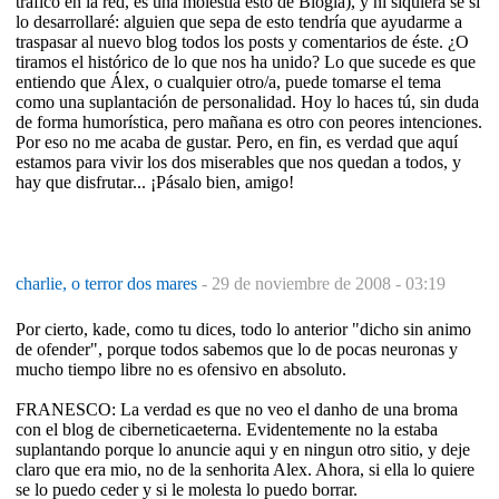
tráfico en la red, es una molestia esto de Blogia), y ni siquiera sé si
lo desarrollaré: alguien que sepa de esto tendría que ayudarme a
traspasar al nuevo blog todos los posts y comentarios de éste. ¿O
tiramos el histórico de lo que nos ha unido? Lo que sucede es que
entiendo que Álex, o cualquier otro/a, puede tomarse el tema
como una suplantación de personalidad. Hoy lo haces tú, sin duda
de forma humorística, pero mañana es otro con peores intenciones.
Por eso no me acaba de gustar. Pero, en fin, es verdad que aquí
estamos para vivir los dos miserables que nos quedan a todos, y
hay que disfrutar... ¡Pásalo bien, amigo!
charlie, o terror dos mares
-
29 de noviembre de 2008 - 03:19
Por cierto, kade, como tu dices, todo lo anterior "dicho sin animo
de ofender", porque todos sabemos que lo de pocas neuronas y
mucho tiempo libre no es ofensivo en absoluto.
FRANESCO: La verdad es que no veo el danho de una broma
con el blog de ciberneticaeterna. Evidentemente no la estaba
suplantando porque lo anuncie aqui y en ningun otro sitio, y deje
claro que era mio, no de la senhorita Alex. Ahora, si ella lo quiere
se lo puedo ceder y si le molesta lo puedo borrar.