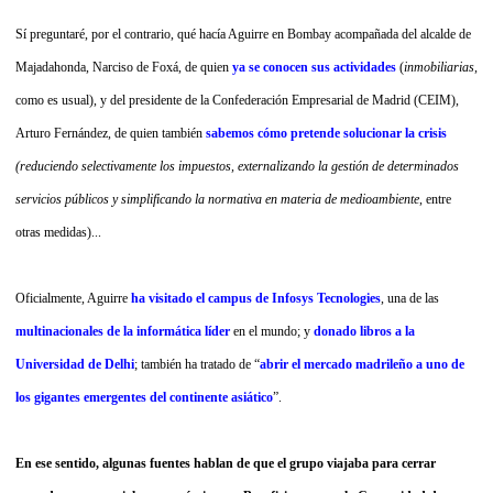
Sí preguntaré, por el contrario, qué hacía Aguirre en Bombay acompañada del alcalde de
Majadahonda, Narciso de Foxá, de quien
ya se conocen sus actividades
(
inmobiliarias
,
como es usual), y del presidente de la Confederación Empresarial de Madrid (CEIM),
Arturo Fernández, de quien también
sabemos cómo pretende solucionar la crisis
(reduciendo selectivamente los impuestos,
externalizando la gestión de determinados
servicios públicos y simplificando la normativa en materia de medioambiente
, entre
otras medidas)...
Oficialmente, Aguirre
ha visitado
el campus de Infosys Tecnologies
, una de las
multinacionales de la informática líder
en el mundo; y
donado libros a la
Universidad de Delhi
; también ha tratado de “
abrir el mercado madrileño a uno de
los gigantes emergentes del continente asiático
”.
En ese sentido, algunas fuentes hablan de que el grupo viajaba para
cerrar