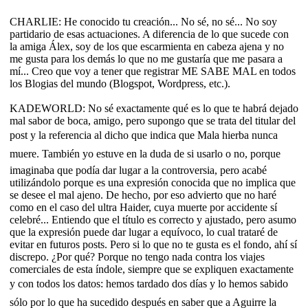
CHARLIE: He conocido tu creación... No sé, no sé... No soy
partidario de esas actuaciones. A diferencia de lo que sucede con
la amiga Álex, soy de los que escarmienta en cabeza ajena y no
me gusta para los demás lo que no me gustaría que me pasara a
mí... Creo que voy a tener que registrar ME SABE MAL en todos
los Blogias del mundo (Blogspot, Wordpress, etc.).
KADEWORLD: No sé exactamente qué es lo que te habrá dejado
mal sabor de boca, amigo, pero supongo que se trata del titular del
post y la referencia al dicho que indica que Mala hierba nunca
muere. También yo estuve en la duda de si usarlo o no, porque
imaginaba que podía dar lugar a la controversia, pero acabé
utilizándolo porque es una expresión conocida que no implica que
se desee el mal ajeno. De hecho, por eso advierto que no haré
como en el caso del ultra Haider, cuya muerte por accidente sí
celebré... Entiendo que el título es correcto y ajustado, pero asumo
que la expresión puede dar lugar a equívoco, lo cual trataré de
evitar en futuros posts. Pero si lo que no te gusta es el fondo, ahí sí
discrepo. ¿Por qué? Porque no tengo nada contra los viajes
comerciales de esta índole, siempre que se expliquen exactamente
y con todos los datos: hemos tardado dos días y lo hemos sabido
sólo por lo que ha sucedido después en saber que a Aguirre la