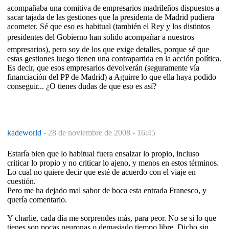
acompañaba una comitiva de empresarios madrileños dispuestos a
sacar tajada de las gestiones que la presidenta de Madrid pudiera
acometer. Sé que eso es habitual (también el Rey y los distintos
presidentes del Gobierno han solido acompañar a nuestros
empresarios), pero soy de los que exige detalles, porque sé que
estas gestiones luego tienen una contrapartida en la acción política.
Es decir, que esos empresarios devolverán (seguramente vía
financiación del PP de Madrid) a Aguirre lo que ella haya podido
conseguir... ¿O tienes dudas de que eso es así?
kadeworld
-
28 de noviembre de 2008 - 16:45
Estaría bien que lo habitual fuera ensalzar lo propio, incluso
criticar lo propio y no criticar lo ajeno, y menos en estos términos.
Lo cual no quiere decir que esté de acuerdo con el viaje en
cuestión.
Pero me ha dejado mal sabor de boca esta entrada Franesco, y
quería comentarlo.
Y charlie, cada día me sorprendes más, para peor. No se si lo que
tienes son pocas neuronas o demasiado tiempo libre. Dicho sin