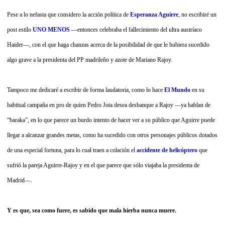
Pese a lo nefasta que considero la acción política de
Esperanza Aguirre
, no escribiré un
post estilo
UNO MENOS
—entonces celebraba el fallecimiento del ultra austríaco
Haider—, con el que haga chanzas acerca de la posibilidad de que le hubiera sucedido
algo grave a la presidenta del PP madrileño y azote de Mariano Rajoy.
Tampoco me dedicaré a escribir de forma laudatoria, como lo hace
El Mundo
en su
habitual campaña en pro de quien Pedro Jota desea desbanque a Rajoy —ya hablan de
“baraka”, en lo que parece un burdo intento de hacer ver a su público que Aguirre puede
llegar a alcanzar grandes metas, como ha sucedido con otros personajes públicos dotados
de una especial fortuna, para lo cual traen a colación el
accidente de helicóptero
que
sufrió la pareja Aguirre-Rajoy y en el que parece que sólo viajaba la presidenta de
Madrid—.
Y es que, sea como fuere, es sabido que mala hierba nunca muere.