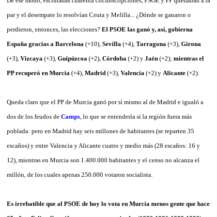
De ese modo, escrutadas cuarenta circunscripciones, PSOE y PP quedaban a la
par y el desempate lo resolvían Ceuta y Melilla... ¿Dónde se ganaron o
perdieron, entonces, las elecciones?
El PSOE las ganó y, así, gobierna
España gracias a Barcelona
(+10),
Sevilla
(+4),
Tarragona
(+3),
Girona
(+3),
Vizcaya
(+3),
Guipúzcoa
(+2),
Córdoba
(+2) y
Jaén
(+2);
mientras el
PP recuperó en Murcia
(+4),
Madrid
(+3),
Valencia
(+2) y
Alicante
(+2).
Queda claro que el PP de Murcia ganó por sí mismo al de Madrid e igualó a
dos de los feudos de
Camps
, lo que se entendería si la región fuera más
poblada: pero en Madrid hay seis millones de habitantes (se reparten 35
escaños) y entre Valencia y Alicante cuatro y medio más (28 escaños: 16 y
12), mientras en Murcia son 1.400.000 habitantes y el censo no alcanza el
millón, de los cuales apenas 250.000 votaron socialista.
Es irrebatible que al PSOE de hoy lo vota en Murcia menos gente que hace