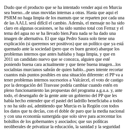
Dudo que el producto que se ha intentado vender aqui en Murcia
sea bueno...de unas movidas internas a otras. Hasta que aqui el
PSRM no haga limpia de los mamuts que se reparten por cada una
de las AALL será difícil el cambio. Además, el mensaje no ha sido
claro en algunas ocasiones, se ha sido sumiso total con Ferraz y el
tema del agua no se ha llevado bien.Para nada se ha dado una
imagen de alternativa. El que siga Pedro Saura solo tiene una
explicación (si queremos ser positivos) que un político que ya está
quemado ante la sociedad (pero que es buen gestor) abarque los
problemas internos que antes hablaba y haga limpia, y que en
2011 un candidato nuevo que se conozca, alguien que esté
poniendo buena cara actualmente y que tiene buena imagen...los
socialistas murcianos sabrán de quien hablo...pues intente recortar
cuantos más puntos posibles en una situación diferente: el PP va a
tener problemas internos sucesorios a Valcárcel, el voto de castigo
por la derogación del Trasvase podría cambiar cuando estén en
pleno funcionamiento las propuestas del programa a.g.u.a. y, ante
todo, el desengaño de la gente ante un gobierno del PP que les
había hecho entender que el pastel del ladrillo beneficiaba a todos
y no ha sido así, admitiendo que Murcia es la Región con todos
los datos que tu decías, con el doble de paro que la media nacional
y con una economía sumergida que solo sirve para acrecentar los
bolsillos de los gobernantes y asociados; que sus políticas
neoliberales de privatizar la educación, la sanidad y la seguridad