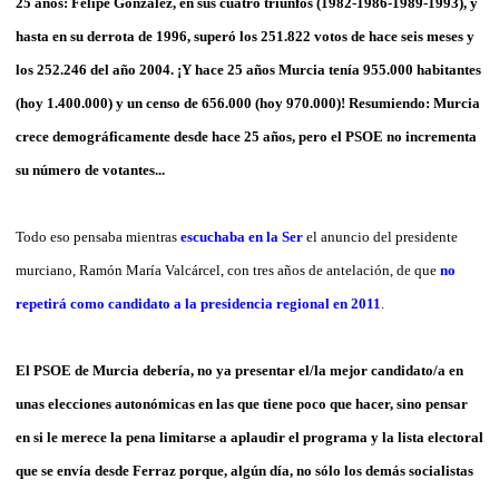
25 años: Felipe González, en sus cuatro triunfos (1982-1986-1989-1993), y
hasta en su derrota de 1996, superó los
251.822 votos de hace seis meses y
los 252.246 del año 2004. ¡Y hace 25 años Murcia tenía 955.000 habitantes
(hoy 1.400.000) y un censo de 656.000 (hoy
970.000
)
! Resumiendo: Murcia
crece demográficamente desde hace 25 años, pero el PSOE no incrementa
su número de votantes...
Todo eso pensaba mientras
escuchaba en la Ser
el anuncio del presidente
murciano, Ramón María Valcárcel, con tres años de antelación, de que
no
repetirá como candidato a la presidencia regional en 2011
.
El PSOE de Murcia debería, no ya presentar el/la mejor candidato/a en
unas elecciones autonómicas en las que tiene poco que hacer, sino pensar
en si le merece la pena limitarse a aplaudir el programa y la lista electoral
que se envía desde Ferraz porque, algún día, no sólo los demás socialistas