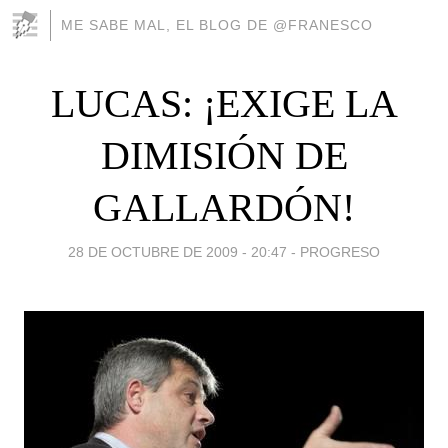
ME SABE MAL, EL BLOG DE @FRANESCO
LUCAS: ¡EXIGE LA
DIMISIÓN DE
GALLARDÓN!
28 DE OCTUBRE DE 2009 - 20:47
-
PROGRESO