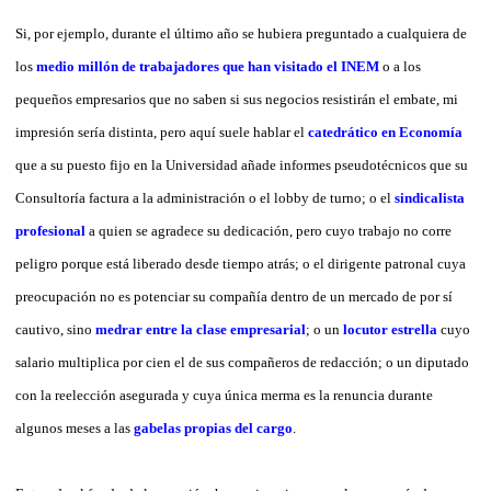
Si, por ejemplo, durante el último año se hubiera preguntado a cualquiera de
los
medio millón de trabajadores que han visitado el INEM
o a los
pequeños empresarios que no saben si sus negocios resistirán el embate, mi
impresión sería distinta, pero aquí suele hablar el
catedrático en Economía
que a su puesto fijo en la Universidad añade informes pseudotécnicos que su
Consultoría factura a la administración o el lobby de turno; o el
sindicalista
profesional
a quien se agradece su dedicación, pero cuyo trabajo no corre
peligro porque está liberado desde tiempo atrás; o el dirigente patronal cuya
preocupación no es potenciar su compañía dentro de un mercado de por sí
cautivo, sino
medrar entre la clase empresarial
; o un
locutor estrella
cuyo
salario multiplica por cien el de sus compañeros de redacción; o un diputado
con la reelección asegurada y cuya única merma es la renuncia durante
algunos meses a las
gabelas propias del cargo
.