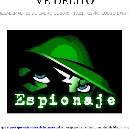
VE DELITO
MESABEMAL -
26 DE ENERO DE 2009 - 18:21
-
ESPÍO, LUEGO EXIS
o que
el juez que entenderá de la causa
del espionaje político en la Comunidad de Madrid —y