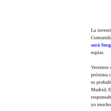
La investi
Comunida
será Ser
espías.
Veremos s
próxima c
es probab
Madrid, E
responsab
yo mucho 