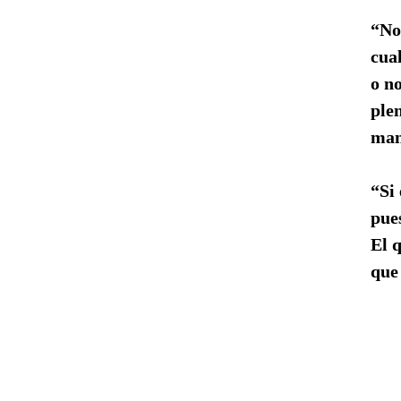
“No
cua
o n
plen
man
“Si
pue
El q
que