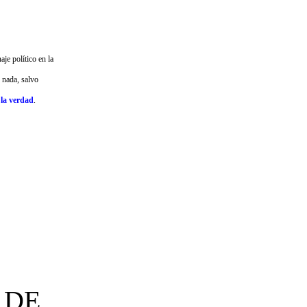
je político en la
 nada, salvo
 la verdad
.
 DE