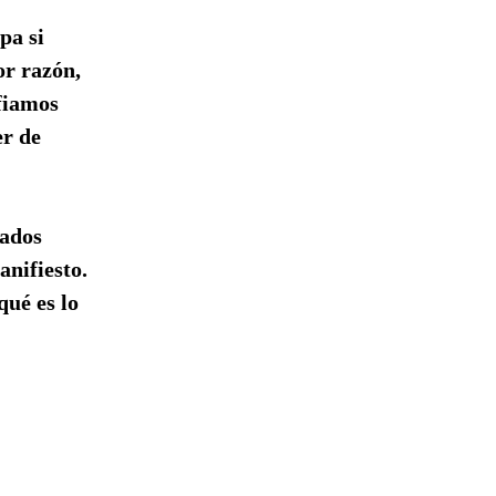
pa si
r razón,
fiamos
er de
nados
anifiesto.
qué es lo