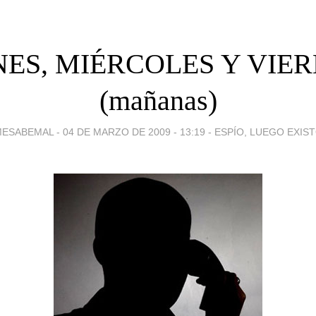
ES, MIÉRCOLES Y VIE
(mañanas)
ESABEMAL -
04 DE MARZO DE 2009 - 13:19
-
ESPÍO, LUEGO EXIS