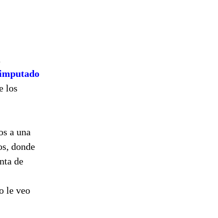
a
 imputado
e los
os a una
os, donde
nta de
o le veo