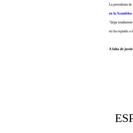
La presidenta de
en la Asamblea
“dejar totalmente
no ha espiado a n
A falta de justic
ES