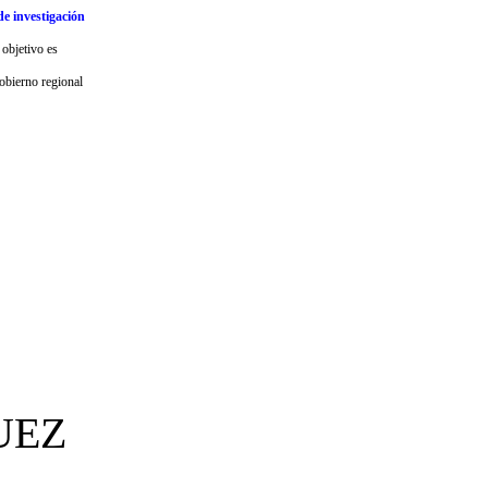
de investigación
 objetivo es
Gobierno regional
UEZ