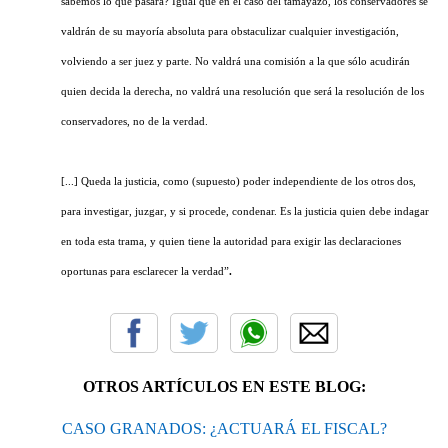
sabemos lo que pasará? Igual que en el caso del tamayazo, los conservadores se
valdrán de su mayoría absoluta para obstaculizar cualquier investigación,
volviendo a ser juez y parte. No valdrá una comisión a la que sólo acudirán
quien decida la derecha, no valdrá una resolución que será la resolución de los
conservadores, no de la verdad.
[...] Queda la justicia, como (supuesto) poder independiente de los otros dos,
para investigar, juzgar, y si procede, condenar. Es la justicia quien debe indagar
en toda esta trama, y quien tiene la autoridad para exigir las declaraciones
oportunas para esclarecer la verdad”
.
OTROS ARTÍCULOS EN ESTE BLOG:
CASO GRANADOS: ¿ACTUARÁ EL FISCAL?