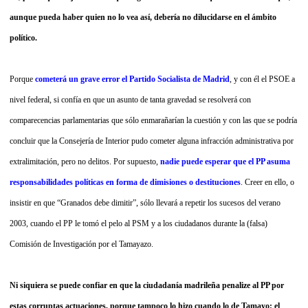
aunque pueda haber quien no lo vea así, debería no dilucidarse en el ámbito
político.
Porque
cometerá un grave error el Partido Socialista de Madrid
, y con él el PSOE a
nivel federal, si confía en que un asunto de tanta gravedad se resolverá con
comparecencias parlamentarias que sólo enmarañarían la cuestión y con las que se podría
concluir que la Consejería de Interior pudo cometer alguna infracción administrativa por
extralimitación, pero no delitos. Por supuesto,
nadie puede esperar que el PP asuma
responsabilidades políticas en forma de dimisiones o destituciones
. Creer en ello, o
insistir en que “Granados debe dimitir”, sólo llevará a repetir los sucesos del verano
2003, cuando el PP le tomó el pelo al PSM y a los ciudadanos durante la (falsa)
Comisión de Investigación por el Tamayazo.
Ni siquiera se puede confiar en que la ciudadanía madrileña penalize al PP por
estas corruptas actuaciones, porque tampoco lo hizo cuando lo de Tamayo: el