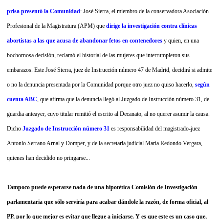
prisa presentó la Comunidad
: José Sierra, el miembro
de la conservadora Asociación
Profesional de la Magistratura (APM) que
dirige la investigación contra clínicas
abortistas a las que acusa de abandonar fetos en contenedores
y quien, en una
bochornosa decisión, reclamó el historial de las mujeres que interrumpieron sus
embarazos. Este José Sierra, juez de Instrucción número 47 de Madrid, decidirá si admite
o no la denuncia presentada por la Comunidad porque otro juez no quiso hacerlo,
según
cuenta ABC
, que afirma que la denuncia llegó al Juzgado de Instrucción número 31, de
guardia anteayer, cuyo titular remitió el escrito al Decanato, al no querer asumir la causa.
Dicho
Juzgado de Instrucción número 31
es responsabilidad del
magistrado-juez
Antonio Serrano Arnal y Domper, y de la secretaria judicial María Redondo Vergara,
quienes han decidido no pringarse...
Tampoco puede esperarse nada de una hipotética Comisión de Investigación
parlamentaria que sólo serviría para acabar dándole la razón, de forma oficial, al
PP, por lo que mejor es evitar que llegue a iniciarse. Y es que este es un caso que,