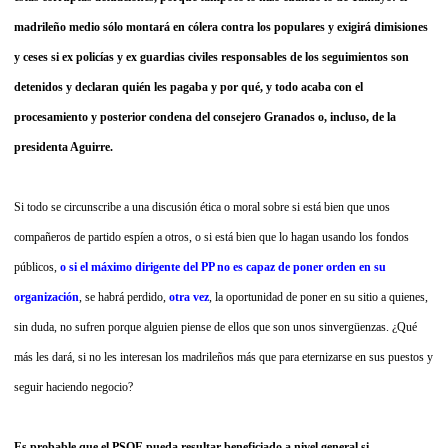
madrileño medio sólo montará en cólera contra los populares y exigirá dimisiones
y ceses si ex policías y ex guardias civiles responsables de los seguimientos son
detenidos y declaran quién les pagaba y por qué, y todo acaba con el
procesamiento y posterior condena del consejero Granados o, incluso, de la
presidenta Aguirre.
Si todo se circunscribe a una discusión ética o moral sobre si está bien que unos
compañeros de partido espíen a otros, o si está bien que lo hagan usando los fondos
públicos,
o si el máximo dirigente del PP no es capaz de poner orden en su
organización
, se habrá perdido,
otra vez
, la oportunidad de poner en su sitio a quienes,
sin duda, no sufren porque alguien piense de ellos que son unos sinvergüenzas. ¿Qué
más les dará, si no les interesan los madrileños más que para eternizarse en sus puestos y
seguir haciendo negocio?
Es probable que el PSOE pueda resultar beneficiado a nivel general si,