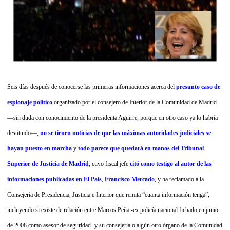
Seis días después de conocerse las primeras informaciones acerca del
presunto caso de
espionaje político
organizado por el consejero de Interior de la Comunidad de Madrid
—sin duda con conocimiento de la presidenta Aguirre, porque en otro caso ya lo habría
destituido—,
no se tienen noticias de que las máximas autoridades judiciales se
hayan puesto en marcha
y
todo parece que quedará en manos del
Tribunal
Superior de Justicia de Madrid
, cuyo fiscal jefe
citó como testigo al autor de las
informaciones publicadas en El País
,
Francisco Mercado
, y ha reclamado a la
Consejería de Presidencia, Justicia e Interior que remita “cuanta información tenga”,
incluyendo si existe de relación entre Marcos Peña -ex policía nacional fichado en junio
de 2008 como asesor de seguridad- y su consejería o algún otro órgano de la Comunidad