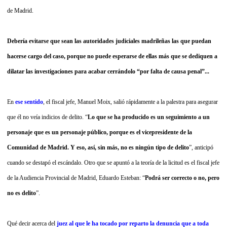
de Madrid.
Debería evitarse que sean las autoridades judiciales madrileñas las que puedan
hacerse cargo del caso, porque no puede esperarse de ellas más que se dediquen a
dilatar las investigaciones para acabar cerrándolo “por falta de causa penal”...
En
ese sentido
, el fiscal jefe, Manuel Moix, salió rápidamente a la palestra para asegurar
que él no veía indicios de delito. “
Lo que se ha producido es un seguimiento a un
personaje que es un personaje público, porque es el vicepresidente de la
Comunidad de Madrid. Y eso, así, sin más, no es ningún tipo de delito
”, anticipó
cuando se destapó el escándalo. Otro que se apuntó a la teoría de la licitud es el fiscal jefe
de la Audiencia Provincial de Madrid, Eduardo Esteban: “
Podrá ser correcto o no, pero
no es delito
”.
Qué decir acerca del
juez al que le ha tocado por reparto la denuncia que a toda