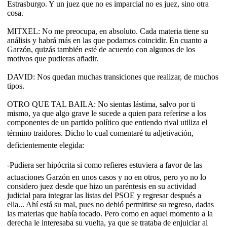
Estrasburgo. Y un juez que no es imparcial no es juez, sino otra
cosa.
MITXEL: No me preocupa, en absoluto. Cada materia tiene su
análisis y habrá más en las que podamos coincidir. En cuanto a
Garzón, quizás también esté de acuerdo con algunos de los
motivos que pudieras añadir.
DAVID: Nos quedan muchas transiciones que realizar, de muchos
tipos.
OTRO QUE TAL BAILA: No sientas lástima, salvo por ti
mismo, ya que algo grave le sucede a quien para referirse a los
componentes de un partido político que entiendo rival utiliza el
término traidores. Dicho lo cual comentaré tu adjetivación,
deficientemente elegida:
-Pudiera ser hipócrita si como refieres estuviera a favor de las
actuaciones Garzón en unos casos y no en otros, pero yo no lo
considero juez desde que hizo un paréntesis en su actividad
judicial para integrar las listas del PSOE y regresar después a
ella... Ahí está su mal, pues no debió permitirse su regreso, dadas
las materias que había tocado. Pero como en aquel momento a la
derecha le interesaba su vuelta, ya que se trataba de enjuiciar al