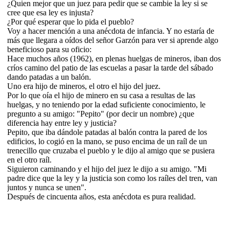
¿Quien mejor que un juez para pedir que se cambie la ley si se
cree que esa ley es injusta?
¿Por qué esperar que lo pida el pueblo?
Voy a hacer mención a una anécdota de infancia. Y no estaría de
más que llegara a oídos del señor Garzón para ver si aprende algo
beneficioso para su oficio:
Hace muchos años (1962), en plenas huelgas de mineros, iban dos
críos camino del patio de las escuelas a pasar la tarde del sábado
dando patadas a un balón.
Uno era hijo de mineros, el otro el hijo del juez.
Por lo que oía el hijo de minero en su casa a resultas de las
huelgas, y no teniendo por la edad suficiente conocimiento, le
pregunto a su amigo: "Pepito" (por decir un nombre) ¿que
diferencia hay entre ley y justicia?
Pepito, que iba dándole patadas al balón contra la pared de los
edificios, lo cogió en la mano, se puso encima de un raíl de un
trenecillo que cruzaba el pueblo y le dijo al amigo que se pusiera
en el otro raíl.
Siguieron caminando y el hijo del juez le dijo a su amigo. "Mi
padre dice que la ley y la justicia son como los raíles del tren, van
juntos y nunca se unen".
Después de cincuenta años, esta anécdota es pura realidad.