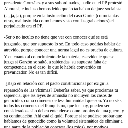
presidente González y a sus subordinados, nadie en el PP protestó.
Ahora sí, e incluso hemos leído que lo tachaban de juez socialista
(ja, ja, ja), porque en la instrucción del caso Gurtel (como tantas
otras, mal instruida como hemos visto con las grabaciones) el
perjudicado era el PP.
-Ser o no inculto no tiene que ver con conocer qué se está
juzgando, que por supuesto lo sé. En todo caso podrías hablar de
atrevido, porque conocer una norma legal no es prueba de cultura.
Y en cuanto al conocimiento de la materia, es evidente que se
juzga si Garzón se saltó, a sabiendas, su supuesta falta de
competencia en el caso, lo que le habría convertido en
prevaricador. No es tan difícil.
-¿Bajo en relación con el pacto constitucional por exigir la
reparación de las víctimas? Deberías saber, ya que proclamas tu
sapiencia, que las leyes de amnistía no incluyen los casos de
genocidio, como crímenes de lesa humanidad que son. Yo no sé si
todos los crímenes del franquismo, que los hay, pueden ser
considerados así o deben entenderse como propios de una guerra y
su continuación. Ahí está el quid. Porque si se pudiese probar que
hablamos de genocidio como la voluntad sistemática de eliminar a
una parte de la población concreta (los rojos), por motivos