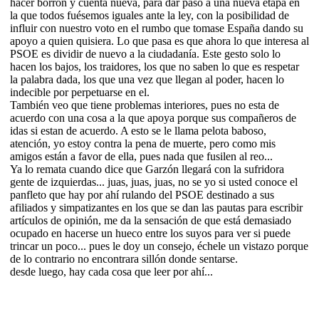
hacer borrón y cuenta nueva, para dar paso a una nueva etapa en
la que todos fuésemos iguales ante la ley, con la posibilidad de
influir con nuestro voto en el rumbo que tomase España dando su
apoyo a quien quisiera. Lo que pasa es que ahora lo que interesa al
PSOE es dividir de nuevo a la ciudadanía. Este gesto solo lo
hacen los bajos, los traidores, los que no saben lo que es respetar
la palabra dada, los que una vez que llegan al poder, hacen lo
indecible por perpetuarse en el.
También veo que tiene problemas interiores, pues no esta de
acuerdo con una cosa a la que apoya porque sus compañeros de
idas si estan de acuerdo. A esto se le llama pelota baboso,
atención, yo estoy contra la pena de muerte, pero como mis
amigos están a favor de ella, pues nada que fusilen al reo...
Ya lo remata cuando dice que Garzón llegará con la sufridora
gente de izquierdas... juas, juas, juas, no se yo si usted conoce el
panfleto que hay por ahí rulando del PSOE destinado a sus
afiliados y simpatizantes en los que se dan las pautas para escribir
artículos de opinión, me da la sensación de que está demasiado
ocupado en hacerse un hueco entre los suyos para ver si puede
trincar un poco... pues le doy un consejo, échele un vistazo porque
de lo contrario no encontrara sillón donde sentarse.
desde luego, hay cada cosa que leer por ahí...