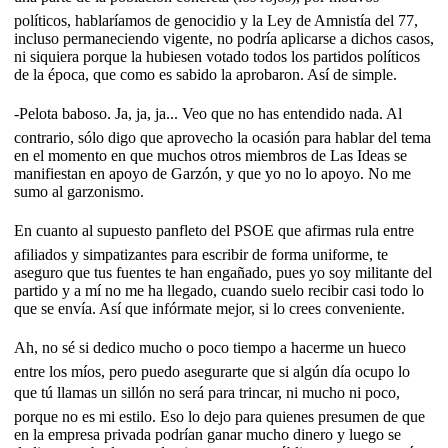
políticos, hablaríamos de genocidio y la Ley de Amnistía del 77,
incluso permaneciendo vigente, no podría aplicarse a dichos casos,
ni siquiera porque la hubiesen votado todos los partidos políticos
de la época, que como es sabido la aprobaron. Así de simple.
-Pelota baboso. Ja, ja, ja... Veo que no has entendido nada. Al
contrario, sólo digo que aprovecho la ocasión para hablar del tema
en el momento en que muchos otros miembros de Las Ideas se
manifiestan en apoyo de Garzón, y que yo no lo apoyo. No me
sumo al garzonismo.
En cuanto al supuesto panfleto del PSOE que afirmas rula entre
afiliados y simpatizantes para escribir de forma uniforme, te
aseguro que tus fuentes te han engañado, pues yo soy militante del
partido y a mí no me ha llegado, cuando suelo recibir casi todo lo
que se envía. Así que infórmate mejor, si lo crees conveniente.
Ah, no sé si dedico mucho o poco tiempo a hacerme un hueco
entre los míos, pero puedo asegurarte que si algún día ocupo lo
que tú llamas un sillón no será para trincar, ni mucho ni poco,
porque no es mi estilo. Eso lo dejo para quienes presumen de que
en la empresa privada podrían ganar mucho dinero y luego se