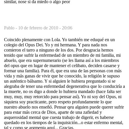
similar, nose si da miedo o algo peor
Pablo -
10 de febrero de 2010 - 20:06
Coincido plenamente con Lola. Yo también me eduqué en un
colegio del Opus Dei. Yo y mi hermana. Y para nada nos
comieron el tarro a ninguno de los dos. Por desgracia hemos
tenido que sufrir la enfermedad de un miembro de mi familia, mi
abuelo, que era supernumerario (se les llama así a los miembros
del opus que en lugar de mantener el celibato, deciden casarse y
formar una familia). Para él, que era una de las personas con más
vida y más ganas de vivir que he conocido, la religión le supuso
un auténtico bálsamo. Y si alguien le hubiera preguntado si se
alegraba de tener una enfermedad degenerativa que lo conduciría a
la muerte, no os digo a donde lo hubiera mandado (hace falta ser
muy, muy, muy retorcido para pensar así). Yo ni soy del Opus, ni
siquiera soy practicante, pero respeto profundamente lo que
nuestro abuelo nos enseñó. Pensar qeu alguien puede querer sufrir
para estar más cerca de Dios, aparte de una zafiedad y
asquerosidad mental que cuesta trabajo de digerir, es haberse
quedado en los tiempos de la inquisición...o estar enfermo mental,
tal y como se argmenta aquí... Gracias.