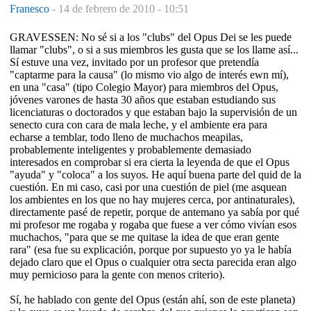
Franesco
-
14 de febrero de 2010 - 10:51
GRAVESSEN: No sé si a los "clubs" del Opus Dei se les puede
llamar "clubs", o si a sus miembros les gusta que se los llame así...
Sí estuve una vez, invitado por un profesor que pretendía
"captarme para la causa" (lo mismo vio algo de interés ewn mí),
en una "casa" (tipo Colegio Mayor) para miembros del Opus,
jóvenes varones de hasta 30 años que estaban estudiando sus
licenciaturas o doctorados y que estaban bajo la supervisión de un
senecto cura con cara de mala leche, y el ambiente era para
echarse a temblar, todo lleno de muchachos meapilas,
probablemente inteligentes y probablemente demasiado
interesados en comprobar si era cierta la leyenda de que el Opus
"ayuda" y "coloca" a los suyos. He aquí buena parte del quid de la
cuestión. En mi caso, casi por una cuestión de piel (me asquean
los ambientes en los que no hay mujeres cerca, por antinaturales),
directamente pasé de repetir, porque de antemano ya sabía por qué
mi profesor me rogaba y rogaba que fuese a ver cómo vivían esos
muchachos, "para que se me quitase la idea de que eran gente
rara" (esa fue su explicación, porque por supuesto yo ya le había
dejado claro que el Opus o cualquier otra secta parecida eran algo
muy pernicioso para la gente con menos criterio).
Sí, he hablado con gente del Opus (están ahí, son de este planeta)