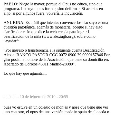
PABLO: Niego la mayor, porque el Opus no educa, sino que
programa. Lo suyo no es formar, sino deformar. Sí aciertas en
algo: si por algunos fuera, volvería la inquisición.
ANUKINA: Es inútil que intentes convencerlos. Lo suyo es una
cuestión patológica, además de monetaria, porque si hay algo
clarificador es lo que dice la web creada para lograr la
bearificación de la niña (www.alexiagb.org), sobre cómo
"ayudar":
"Por ingreso o transferencia a la siguiente cuenta Beatificación
Alexia: BANCO PASTOR CCC 0072 0900 39 0000157846 Por
giro postal, a nombre de la Asociación, que tiene su domicilio en:
Apartado de Correos 46011 Madrid-28080".
Lo que hay que aguantar...
anukina -
10 de febrero de 2010 - 20:55
pues yo estuve en un colegio de monjas y nose que tiene que ver
uno con otro, el opus dei una versión made in spain de al qaeda o