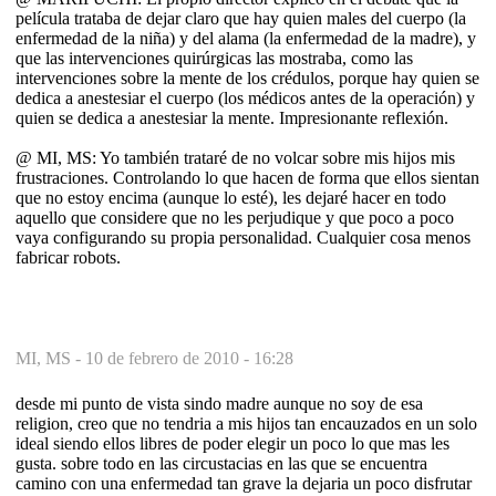
película trataba de dejar claro que hay quien males del cuerpo (la
enfermedad de la niña) y del alama (la enfermedad de la madre), y
que las intervenciones quirúrgicas las mostraba, como las
intervenciones sobre la mente de los crédulos, porque hay quien se
dedica a anestesiar el cuerpo (los médicos antes de la operación) y
quien se dedica a anestesiar la mente. Impresionante reflexión.
@ MI, MS: Yo también trataré de no volcar sobre mis hijos mis
frustraciones. Controlando lo que hacen de forma que ellos sientan
que no estoy encima (aunque lo esté), les dejaré hacer en todo
aquello que considere que no les perjudique y que poco a poco
vaya configurando su propia personalidad. Cualquier cosa menos
fabricar robots.
MI, MS -
10 de febrero de 2010 - 16:28
desde mi punto de vista sindo madre aunque no soy de esa
religion, creo que no tendria a mis hijos tan encauzados en un solo
ideal siendo ellos libres de poder elegir un poco lo que mas les
gusta. sobre todo en las circustacias en las que se encuentra
camino con una enfermedad tan grave la dejaria un poco disfrutar