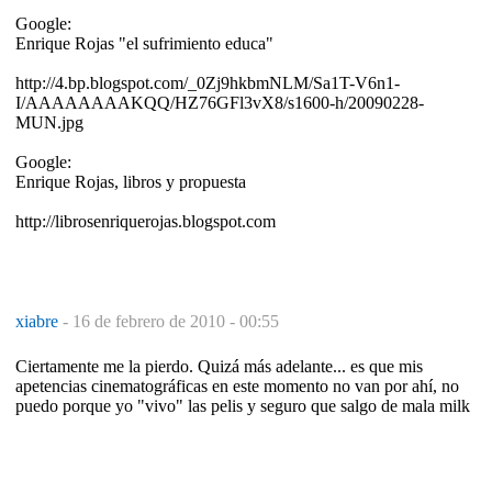
Google:
Enrique Rojas "el sufrimiento educa"
http://4.bp.blogspot.com/_0Zj9hkbmNLM/Sa1T-V6n1-
I/AAAAAAAAKQQ/HZ76GFl3vX8/s1600-h/20090228-
MUN.jpg
Google:
Enrique Rojas, libros y propuesta
http://librosenriquerojas.blogspot.com
xiabre
-
16 de febrero de 2010 - 00:55
Ciertamente me la pierdo. Quizá más adelante... es que mis
apetencias cinematográficas en este momento no van por ahí, no
puedo porque yo "vivo" las pelis y seguro que salgo de mala milk