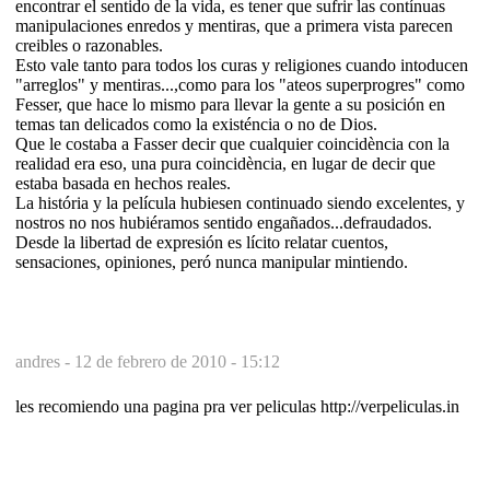
encontrar el sentido de la vida, es tener que sufrir las contínuas
manipulaciones enredos y mentiras, que a primera vista parecen
creibles o razonables.
Esto vale tanto para todos los curas y religiones cuando intoducen
"arreglos" y mentiras...,como para los "ateos superprogres" como
Fesser, que hace lo mismo para llevar la gente a su posición en
temas tan delicados como la existéncia o no de Dios.
Que le costaba a Fasser decir que cualquier coincidència con la
realidad era eso, una pura coincidència, en lugar de decir que
estaba basada en hechos reales.
La história y la película hubiesen continuado siendo excelentes, y
nostros no nos hubiéramos sentido engañados...defraudados.
Desde la libertad de expresión es lícito relatar cuentos,
sensaciones, opiniones, peró nunca manipular mintiendo.
andres -
12 de febrero de 2010 - 15:12
les recomiendo una pagina pra ver peliculas http://verpeliculas.in