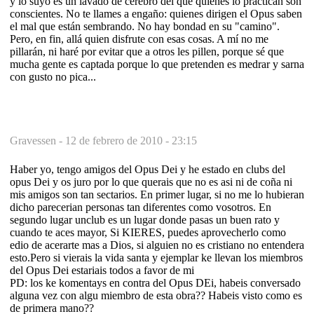
y lo suyo es un lavado de cerebro del que quienes lo practican son
conscientes. No te llames a engaño: quienes dirigen el Opus saben
el mal que están sembrando. No hay bondad en su "camino".
Pero, en fin, allá quien disfrute con esas cosas. A mí no me
pillarán, ni haré por evitar que a otros les pillen, porque sé que
mucha gente es captada porque lo que pretenden es medrar y sarna
con gusto no pica...
Gravessen -
12 de febrero de 2010 - 23:15
Haber yo, tengo amigos del Opus Dei y he estado en clubs del
opus Dei y os juro por lo que querais que no es asi ni de coña ni
mis amigos son tan sectarios. En primer lugar, si no me lo hubieran
dicho parecerian personas tan diferentes como vosotros. En
segundo lugar unclub es un lugar donde pasas un buen rato y
cuando te aces mayor, Si KIERES, puedes aprovecherlo como
edio de acerarte mas a Dios, si alguien no es cristiano no entendera
esto.Pero si vierais la vida santa y ejemplar ke llevan los miembros
del Opus Dei estariais todos a favor de mi
PD: los ke komentays en contra del Opus DEi, habeis conversado
alguna vez con algu miembro de esta obra?? Habeis visto como es
de primera mano??