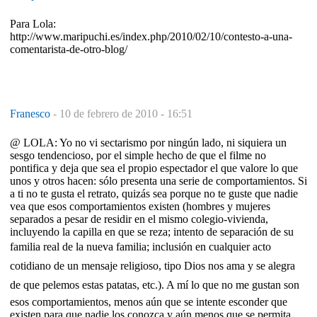
Para Lola:
http://www.maripuchi.es/index.php/2010/02/10/contesto-a-una-
comentarista-de-otro-blog/
Franesco
-
10 de febrero de 2010 - 16:51
@ LOLA: Yo no vi sectarismo por ningún lado, ni siquiera un
sesgo tendencioso, por el simple hecho de que el filme no
pontifica y deja que sea el propio espectador el que valore lo que
unos y otros hacen: sólo presenta una serie de comportamientos. Si
a ti no te gusta el retrato, quizás sea porque no te guste que nadie
vea que esos comportamientos existen (hombres y mujeres
separados a pesar de residir en el mismo colegio-vivienda,
incluyendo la capilla en que se reza; intento de separación de su
familia real de la nueva familia; inclusión en cualquier acto
cotidiano de un mensaje religioso, tipo Dios nos ama y se alegra
de que pelemos estas patatas, etc.). A mí lo que no me gustan son
esos comportamientos, menos aún que se intente esconder que
existen para que nadie los conozca y aún menos que se permita