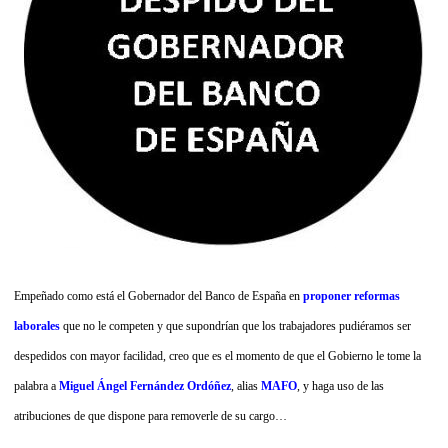
Empeñado como está el Gobernador del Banco de España en
proponer reformas
laborales
que no le competen y que supondrían que los trabajadores pudiéramos ser
despedidos con mayor facilidad, creo que es el momento de que el Gobierno le tome la
palabra a
Miguel Ángel Fernández Ordóñez
, alias
MAFO
, y haga uso de las
atribuciones de que dispone para removerle de su cargo…