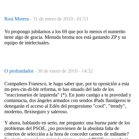
Rosi Morera
-
31 de enero de 2010 - 01:53
Yo propongo jubilarnos a los 69 que por lo menos el numerito
tiene algo de gracia. Menuda broma nos está gastando ZP y su
equipo de intelectuales.
O profundador
-
30 de enero de 2010 - 14:32
Compañero Franesco, te hago saber que, por tu oposición a esta
im-pres-cin-di-ble reforma, te has situado del lado de los
"reaccionarios de izquierda" (*). En justo castigo a tu pravedad y
contumacia, dos ángeles armados con sendos iPads flamígeros te
denegarán el acceso al Edén del progresismo "cool", "trendy",
moderno, flexiseguro y saleroso.
Y ahora, hablando en serio, me pregunto: una buena parte de los
problemas del PSOE, ¿no provienen de la absoluta falta de
criterios de selección a la hora de conceder carnets de militante?