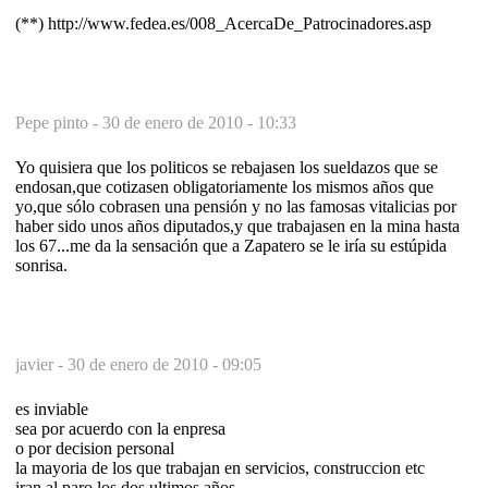
(**) http://www.fedea.es/008_AcercaDe_Patrocinadores.asp
Pepe pinto -
30 de enero de 2010 - 10:33
Yo quisiera que los politicos se rebajasen los sueldazos que se
endosan,que cotizasen obligatoriamente los mismos años que
yo,que sólo cobrasen una pensión y no las famosas vitalicias por
haber sido unos años diputados,y que trabajasen en la mina hasta
los 67...me da la sensación que a Zapatero se le iría su estúpida
sonrisa.
javier -
30 de enero de 2010 - 09:05
es inviable
sea por acuerdo con la enpresa
o por decision personal
la mayoria de los que trabajan en servicios, construccion etc
iran al paro los dos ultimos años