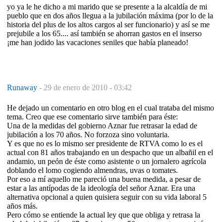
yo ya le he dicho a mi marido que se presente a la alcaldía de mi
pueblo que en dos años llegua a la jubilación máxima (por lo de la
historia del plus de los altos cargos al ser funcionario) y así se me
prejubile a los 65.... así también se ahorran gastos en el inserso
¡me han jodido las vacaciones seniles que había planeado!
Runaway
-
29 de enero de 2010 - 03:42
He dejado un comentario en otro blog en el cual trataba del mismo
tema. Creo que ese comentario sirve también para éste:
Una de la medidas del gobierno Aznar fue retrasar la edad de
jubilación a los 70 años. No forzoza sino voluntaria.
Y es que no es lo mismo ser presidente de RTVA como lo es el
actual con 81 años trabajando en un despacho que un albañil en el
andamio, un peón de éste como asistente o un jornalero agrícola
doblando el lomo cogiendo almendras, uvas o tomates.
Por eso a mí aquello me pareció una buena medida, a pesar de
estar a las antípodas de la ideología del señor Aznar. Era una
alternativa opcional a quien quisiera seguir con su vida laboral 5
años más.
Pero cómo se entiende la actual ley que que obliga y retrasa la