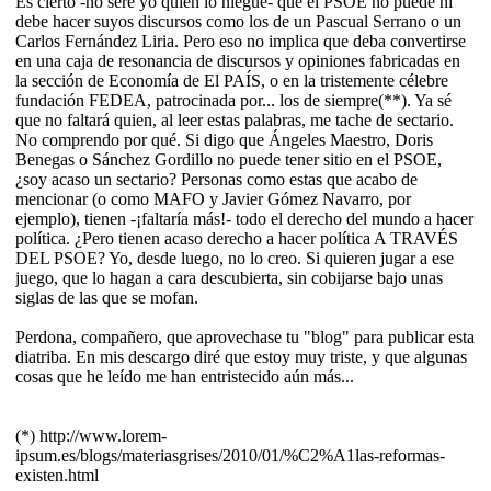
Es cierto -no seré yo quien lo niegue- que el PSOE no puede ni
debe hacer suyos discursos como los de un Pascual Serrano o un
Carlos Fernández Liria. Pero eso no implica que deba convertirse
en una caja de resonancia de discursos y opiniones fabricadas en
la sección de Economía de El PAÍS, o en la tristemente célebre
fundación FEDEA, patrocinada por... los de siempre(**). Ya sé
que no faltará quien, al leer estas palabras, me tache de sectario.
No comprendo por qué. Si digo que Ángeles Maestro, Doris
Benegas o Sánchez Gordillo no puede tener sitio en el PSOE,
¿soy acaso un sectario? Personas como estas que acabo de
mencionar (o como MAFO y Javier Gómez Navarro, por
ejemplo), tienen -¡faltaría más!- todo el derecho del mundo a hacer
política. ¿Pero tienen acaso derecho a hacer política A TRAVÉS
DEL PSOE? Yo, desde luego, no lo creo. Si quieren jugar a ese
juego, que lo hagan a cara descubierta, sin cobijarse bajo unas
siglas de las que se mofan.
Perdona, compañero, que aprovechase tu "blog" para publicar esta
diatriba. En mis descargo diré que estoy muy triste, y que algunas
cosas que he leído me han entristecido aún más...
(*) http://www.lorem-
ipsum.es/blogs/materiasgrises/2010/01/%C2%A1las-reformas-
existen.html