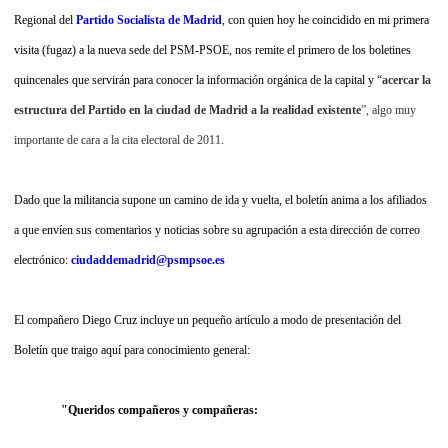
Regional del
Partido Socialista de Madrid
, con quien hoy he coincidido en mi primera
visita (fugaz) a la nueva sede del PSM-PSOE, nos remite el primero de los boletines
quincenales que servirán para conocer la información orgánica de la
capital y “
acercar la
estructura del Partido en la ciudad de Madrid a la realidad existente
”, algo muy
importante de cara a la cita electoral de 2011.
Dado que la militancia supone un camino de ida y vuelta, el boletín anima a los afiliados
a que envíen sus comentarios y noticias sobre su agrupación a esta dirección de correo
electrónico:
ciudaddemadrid@psmpsoe.es
El compañero Diego Cruz incluye un pequeño artículo a modo de presentación del
Boletín que traigo aquí para conocimiento general:
"Queridos compañeros y compañeras: