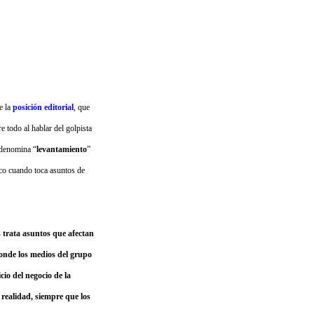
e la
posición editorial
, que
e todo al hablar del golpista
denomina “
levantamiento
”
ico cuando toca asuntos de
 trata asuntos que afectan
 donde los medios del grupo
io del negocio de la
 realidad, siempre que los