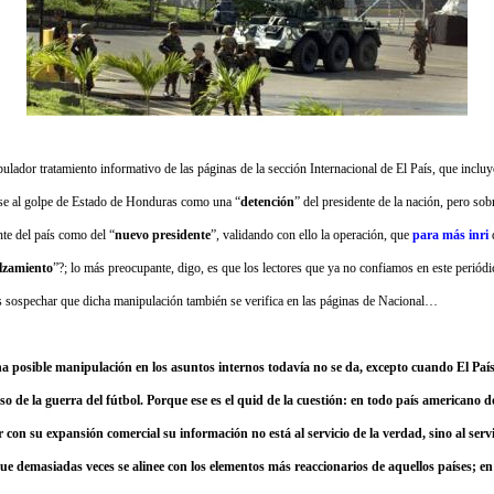
lador tratamiento informativo de las páginas de la sección Internacional de El País, que incluy
rse al golpe de Estado de Honduras como una “
detención
” del presidente de la nación, pero sobr
nte del país como del “
nuevo presidente
”, validando con ello la operación, que
para más inri
lzamiento
”?; lo más preocupante, digo, es que los lectores que ya no confiamos en este periód
os sospechar que dicha
manipulación también se verifica en las páginas de Nacional…
a posible manipulación en los asuntos internos todavía no se da, excepto cuando El País
so de la guerra del fútbol. Porque ese es el quid de la cuestión: en todo país americano
on su expansión comercial su información no está al servicio de la verdad, sino al servic
e demasiadas veces se alinee con los elementos más reaccionarios de aquellos países; en