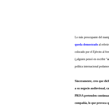
Lo más preocupante del manipu
queda demostrado
al referi
colocado por el Ejército al fre
(¿alguien pensó en escribir “
a
política internacional podam
Sinceramente, creo que dich
a su negocio audiovisual, ca
PRISA pretenden continuar c
compañía, lo que provoca qu