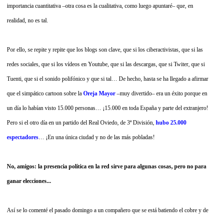
importancia cuantitativa –otra cosa es la cualitativa, como luego apuntaré– que, en
realidad, no es tal.
Por ello, se repite y repite que los blogs son clave, que si los ciberactivistas, que si las
redes sociales, que si los vídeos en Youtube, que si las descargas, que si Twiter, que si
Tuenti, que si el sonido polifónico y que si tal… De hecho, hasta se ha llegado a afirmar
que el simpático cartoon sobre la
Oreja Mayor
–muy divertido– era un éxito porque en
un día lo habían visto 15.000 personas… ¡15.000 en toda España y parte del extranjero!
Pero si el otro día en un partido del Real Oviedo, de 3ª División,
hubo 25.000
espectadores
…
¡En una única ciudad y no de las más pobladas!
No, amigos: la presencia política en la red sirve para algunas cosas, pero no para
ganar elecciones...
Así se lo comenté el pasado domingo a un compañero que se está batiendo el cobre y de