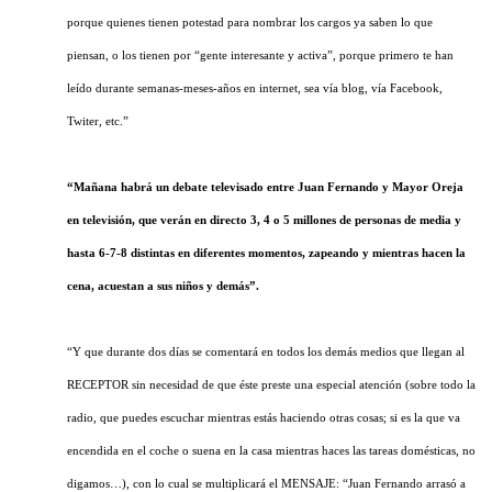
porque quienes tienen potestad para nombrar los cargos ya saben lo que
piensan, o los tienen por “gente interesante y activa”, porque primero te han
leído durante semanas-meses-años en internet, sea vía blog, vía Facebook,
Twiter, etc.”
“Mañana habrá un debate televisado entre Juan Fernando y Mayor Oreja
en televisión, que verán en directo 3, 4 o 5 millones de personas de media y
hasta 6-7-8 distintas en diferentes momentos, zapeando y mientras hacen la
cena, acuestan a sus niños y demás”.
“Y que durante dos días se comentará en todos los demás medios que llegan al
RECEPTOR sin necesidad de que éste preste una especial atención (sobre todo la
radio, que puedes escuchar mientras estás haciendo otras cosas; si es la que va
encendida en el coche o suena en la casa mientras haces las tareas domésticas, no
digamos…), con lo cual se multiplicará el MENSAJE: “Juan Fernando arrasó a