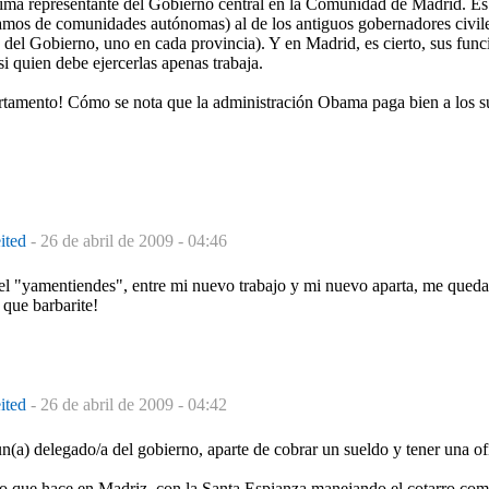
ima representante del Gobierno central en la Comunidad de Madrid. Es
lamos de comunidades autónomas) al de los antiguos gobernadores civil
 del Gobierno, uno en cada provincia). Y en Madrid, es cierto, sus fu
si quien debe ejercerlas apenas trabaja.
artamento! Cómo se nota que la administración Obama paga bien a los s
eited
-
26 de abril de 2009 - 04:46
del "yamentiendes", entre mi nuevo trabajo y mi nuevo aparta, me queda
 que barbarite!
eited
-
26 de abril de 2009 - 04:42
n(a) delegado/a del gobierno, aparte de cobrar un sueldo y tener una of
lo que hace en Madriz, con la Santa Espianza manejando el cotarro como