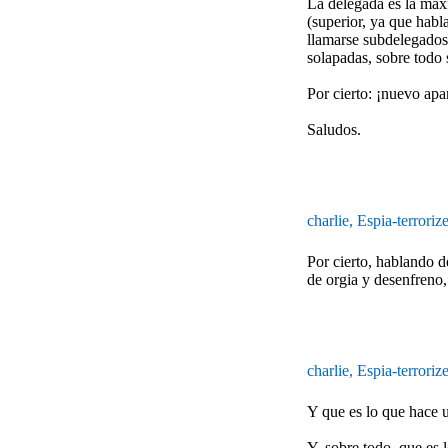
La delegada es la máx
(superior, ya que hab
llamarse subdelegados
solapadas, sobre todo 
Por cierto: ¡nuevo ap
Saludos.
charlie, Espia-terroriz
Por cierto, hablando 
de orgia y desenfreno,
charlie, Espia-terroriz
Y que es lo que hace u
Y, sobre todo, que es 