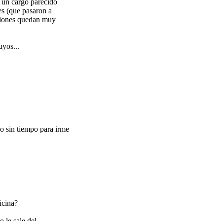
 un cargo parecido
es (que pasaron a
nciones quedan muy
uyos...
o sin tiempo para irme
icina?
 le sale del