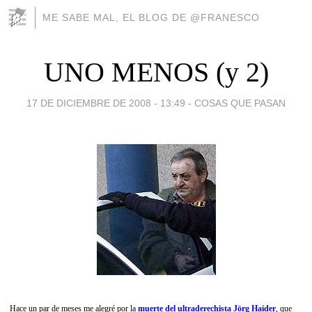
ME SABE MAL, EL BLOG DE @FRANESCO
UNO MENOS (y 2)
17 DE DICIEMBRE DE 2008 - 13:49
-
COSAS QUE PASAN
Hace un par de meses me alegré por la
muerte del ultraderechista Jörg Haider
, que