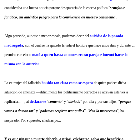
consideraba una buena noticia porque desaparecía de la escena política “
semejante
fanático, un auténtico peligro para la convivencia en nuestro continente
”.
Algo parecido, aunque a menor escala, podemos decir del
suicidio de la pasada
madrugada
, con el cual se ha quitado la vida
el hombre que hace unos días y durante un
permiso carcelario
mató a quien hasta entonces era su pareja e intentó hacer lo
mismo con la anterior
.
La ex mujer del fallecido
ha sido tan clara como se espera
de quien padece dicha
situación de amenaza —difícilmente los políticamente correctos se atrevan esta vez a
replicarla...—, al
declararse
“
contenta
” y “
aliviada
” por ella y por sus hijos, “
porque
vamos a descansar
” y “
podemos respirar tranquilos
”. “
Nos lo merecemos
”, ha
suspirado. Por supuesto, añadiría yo...
Y es que ninguna muerte debería, a priori, celebrarse, salvo que beneficie a