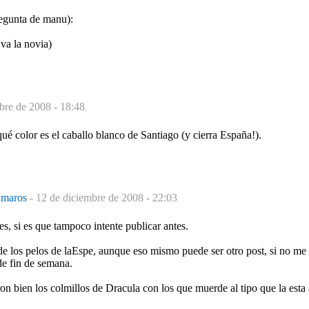
gunta de manu):
a la novia)
bre de 2008 - 18:48
ué color es el caballo blanco de Santiago (y cierra España!).
numaros
-
12 de diciembre de 2008 - 22:03
si es que tampoco intente publicar antes.
de los pelos de laEspe, aunque eso mismo puede ser otro post, si no me
 de fin de semana.
ron bien los colmillos de Dracula con los que muerde al tipo que la est