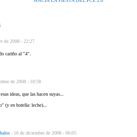
HACIA LA FIESTA DEL PCE 2.0
S
re de 2008 - 22:27
o cariño al "4".
embre de 2008 - 18:58
s ideas, que las hacen suyas...
y en botella: leche)...
abalos
-
16 de diciembre de 2008 - 06:05