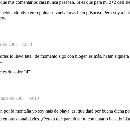
que mis comentarios casi nunca pasaban. Si es que para mi 2+2 casi si
pueblo adoptivo en seguida se vuelve mas bien grisacea. Pero voy a int
erte.
e de 2008 - 20:58
ortes lo llevo fatal, de momento sigo con bloger, es más, ni tan siquiera
...
e es de color "4"
embre de 2008 - 09:10
 por la montaña yo soy más de playa, así que daré por buena dicha pos
 en otras tonalidades. ¿Pero a qué para dejar tu comentario ha sido bla