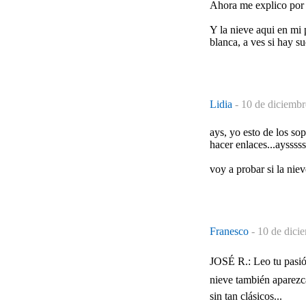
Ahora me explico por 
Y la nieve aqui en mi 
blanca, a ves si hay su
Lidia
-
10 de diciembr
ays, yo esto de los sop
hacer enlaces...aysssss
voy a probar si la niev
Franesco
-
10 de dici
JOSÉ R.: Leo tu pasión
nieve también aparezca
sin tan clásicos...