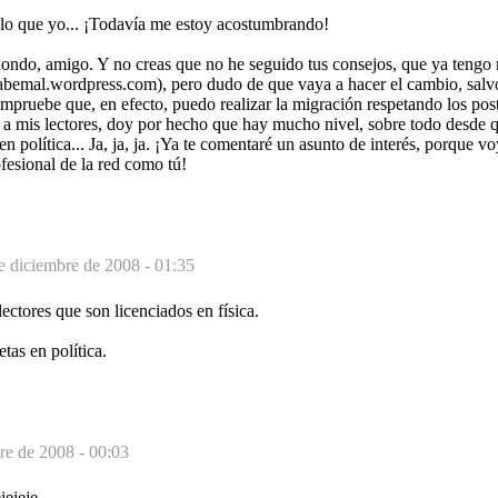
 que yo... ¡Todavía me estoy acostumbrando!
do, amigo. Y no creas que no he seguido tus consejos, que ya tengo 
abemal.wordpress.com), pero dudo de que vaya a hacer el cambio, salv
mpruebe que, en efecto, puedo realizar la migración respetando los pos
 a mis lectores, doy por hecho que hay mucho nivel, sobre todo desde q
 política... Ja, ja, ja. ¡Ya te comentaré un asunto de interés, porque vo
fesional de la red como tú!
e diciembre de 2008 - 01:35
lectores que son licenciados en física.
as en política.
re de 2008 - 00:03
jejeje