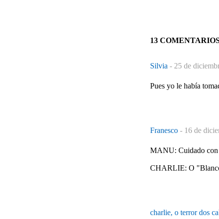
13 COMENTARIO
Silvia
-
25 de diciemb
Pues yo le había tomad
Franesco
-
16 de dici
MANU: Cuidado con esa
CHARLIE: O "Blanco" (
charlie, o terror dos c