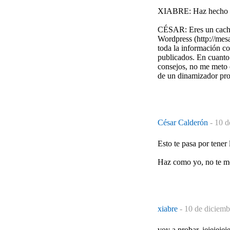
XIABRE: Haz hecho lo
CÉSAR: Eres un cachon
Wordpress (http://mes
toda la información co
publicados. En cuanto
consejos, no me meto en
de un dinamizador pro
César Calderón
-
10 d
Esto te pasa por tener 
Haz como yo, no te met
xiabre
-
10 de diciemb
voy a probar, jejejejeje