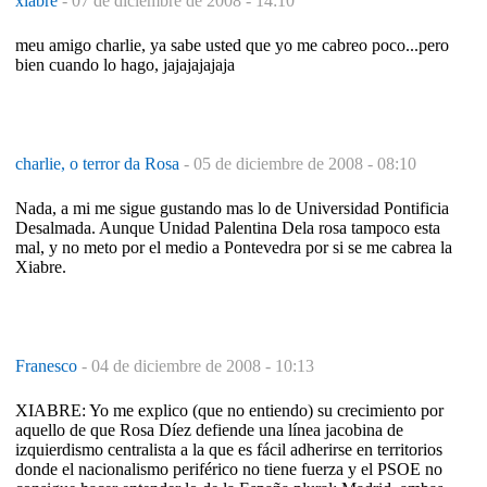
xiabre
-
07 de diciembre de 2008 - 14:10
meu amigo charlie, ya sabe usted que yo me cabreo poco...pero
bien cuando lo hago, jajajajajaja
charlie, o terror da Rosa
-
05 de diciembre de 2008 - 08:10
Nada, a mi me sigue gustando mas lo de Universidad Pontificia
Desalmada. Aunque Unidad Palentina Dela rosa tampoco esta
mal, y no meto por el medio a Pontevedra por si se me cabrea la
Xiabre.
Franesco
-
04 de diciembre de 2008 - 10:13
XIABRE: Yo me explico (que no entiendo) su crecimiento por
aquello de que Rosa Díez defiende una línea jacobina de
izquierdismo centralista a la que es fácil adherirse en territorios
donde el nacionalismo periférico no tiene fuerza y el PSOE no