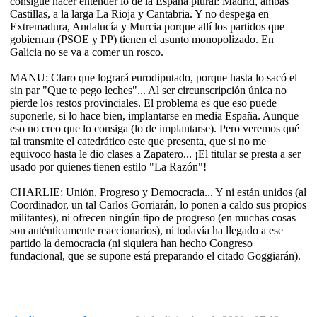
consigue hacer entender lo de la España plural: Madrid, ambas
Castillas, a la larga La Rioja y Cantabria. Y no despega en
Extremadura, Andalucía y Murcia porque allí los partidos que
gobiernan (PSOE y PP) tienen el asunto monopolizado. En
Galicia no se va a comer un rosco.
MANU: Claro que logrará eurodiputado, porque hasta lo sacó el
sin par "Que te pego leches"... Al ser circunscripción única no
pierde los restos provinciales. El problema es que eso puede
suponerle, si lo hace bien, implantarse en media España. Aunque
eso no creo que lo consiga (lo de implantarse). Pero veremos qué
tal transmite el catedrático este que presenta, que si no me
equivoco hasta le dio clases a Zapatero... ¡El titular se presta a ser
usado por quienes tienen estilo "La Razón"!
CHARLIE: Unión, Progreso y Democracia... Y ni están unidos (al
Coordinador, un tal Carlos Gorriarán, lo ponen a caldo sus propios
militantes), ni ofrecen ningún tipo de progreso (en muchas cosas
son auténticamente reaccionarios), ni todavía ha llegado a ese
partido la democracia (ni siquiera han hecho Congreso
fundacional, que se supone está preparando el citado Goggiarán).