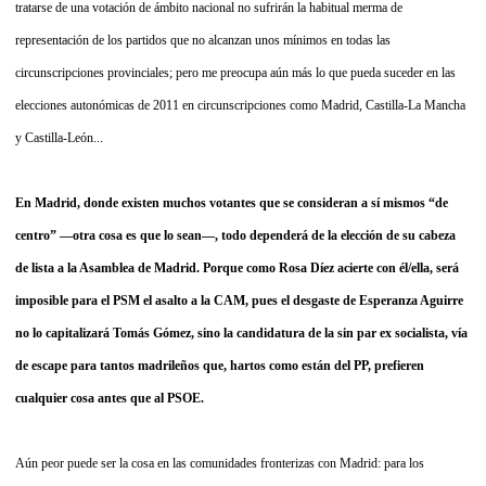
tratarse de una votación de ámbito nacional no sufrirán la habitual merma de
representación de los partidos que no alcanzan unos mínimos en todas las
circunscripciones provinciales; pero me preocupa aún más lo que pueda suceder en las
elecciones autonómicas de 2011 en circunscripciones como Madrid, Castilla-La Mancha
y Castilla-León...
En Madrid, donde existen muchos votantes que se consideran a sí mismos “de
centro” —otra cosa es que lo sean—, todo dependerá de la elección de su cabeza
de lista a la Asamblea de Madrid. Porque como Rosa Díez acierte con él/ella, será
imposible para el PSM el asalto a la CAM, pues el desgaste de Esperanza Aguirre
no lo capitalizará Tomás Gómez, sino la candidatura de la sin par ex socialista, vía
de escape para tantos madrileños que, hartos como están del PP, prefieren
cualquier cosa antes que al PSOE.
Aún peor puede ser la cosa en las comunidades fronterizas con Madrid: para los