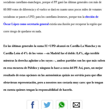
socialistas castellano-manchegos, porque el PP ganó las últimas generales con más de
60.000 votos de diferencia y el vuelco se dará en cuanto unos pocos miles de votantes
socialistas se pasen a UPD; para los castellano-leoneses, porque tras la
elección de
Óscar López como secretario general
existía una ilusión por recuperar la región que
corre riesgo de quedarse en nada.
En las últimas generales la suma IU+UPD alcanzó en Castilla-La Mancha y en
Castilla-León el 4% de los votos —en Madrid fue el doble: 8,4%, algo terrible
mientras la derecha aglutine a los suyos—, ambos partidos son los que más suben
en esta encuesta de Público y ninguno lo hace a costa del PP. Así, pues, un mejor
resultado de estas opciones en las autonómicas quizás no serviría para que ellas
obtuvieran representación, pero a nosotros nos costaría muy caro: que lo tengan
en cuenta quienes tengan la responsabilidad de hacerlo.