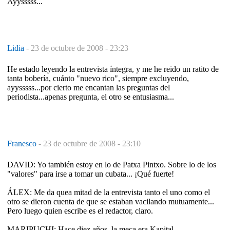
Ayysssss...
Lidia
-
23 de octubre de 2008 - 23:23
He estado leyendo la entrevista íntegra, y me he reido un ratito de
tanta bobería, cuánto "nuevo rico", siempre excluyendo,
ayysssss...por cierto me encantan las preguntas del
periodista...apenas pregunta, el otro se entusiasma...
Franesco
-
23 de octubre de 2008 - 23:10
DAVID: Yo también estoy en lo de Patxa Pintxo. Sobre lo de los
"valores" para irse a tomar un cubata... ¡Qué fuerte!
ÁLEX: Me da quea mitad de la entrevista tanto el uno como el
otro se dieron cuenta de que se estaban vacilando mutuamente...
Pero luego quien escribe es el redactor, claro.
MARIPUCHI: Hace diez años, la meca era Kapital...