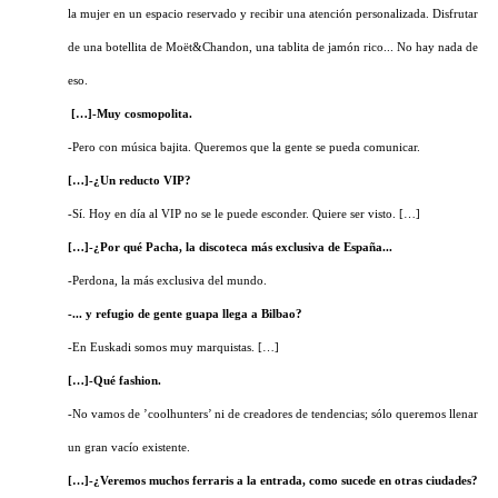
la mujer en un espacio reservado y recibir una atención personalizada. Disfrutar
de una botellita de Moët&Chandon, una tablita de jamón rico... No hay nada de
eso.
[…]-Muy cosmopolita.
-Pero con música bajita. Queremos que la gente se pueda comunicar.
[…]-¿Un reducto VIP?
-Sí. Hoy en día al VIP no se le puede esconder. Quiere ser visto. […]
[…]-¿Por qué Pacha, la discoteca más exclusiva de España...
-Perdona, la más exclusiva del mundo.
-... y refugio de gente guapa llega a Bilbao?
-En Euskadi somos muy marquistas. […]
[…]-Qué fashion.
-No vamos de ’coolhunters’ ni de creadores de tendencias; sólo queremos llenar
un gran vacío existente.
[…]-¿Veremos muchos ferraris a la entrada, como sucede en otras ciudades?