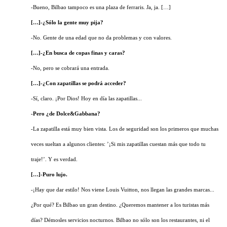
-Bueno, Bilbao tampoco es una plaza de ferraris. Ja, ja. […]
[…]-¿Sólo la gente muy pija?
-No. Gente de una edad que no da problemas y con valores.
[…]-¿En busca de copas finas y caras?
-No, pero se cobrará una entrada.
[…]-¿Con zapatillas se podrá acceder?
-Sí, claro. ¡Por Dios! Hoy en día las zapatillas...
-Pero ¿de Dolce&Gabbana?
-La zapatilla está muy bien vista. Los de seguridad son los primeros que muchas
veces sueltan a algunos clientes: ’¡Si mis zapatillas cuestan más que todo tu
traje!’. Y es verdad.
[…]-Puro lujo.
-¡Hay que dar estilo! Nos viene Louis Vuitton, nos llegan las grandes marcas...
¿Por qué? Es Bilbao un gran destino. ¿Queremos mantener a los turistas más
días? Démosles servicios nocturnos. Bilbao no sólo son los restaurantes, ni el