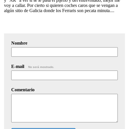
y "AR" a ver si se le pasa el pijerío y del entrevistado, mejor me
voy a callar. Por cierto si quieren coches caros que se vengan a
algún sitio de Galicia donde los Ferraris son pecata minuta....
Nombre
E-mail
No será mostrado.
Comentario