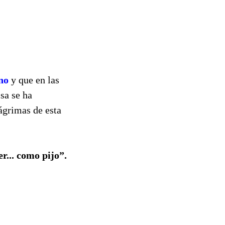
no
y que en las
sa se ha
ágrimas de esta
r... como pijo”.