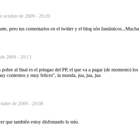
e octubre de 2009 - 20:20
nte, pero tus comentarios en el twitter y el blog són fantásticos...Mucha
 de 2009 - 20:13
 pobre al final es el pringao del PP, el que va a pagar (de momento) los 
y contentos y muy felices", la monda, jua, jua, jua
ctubre de 2009 - 20:08
r que también estoy disfrutando lo mío.