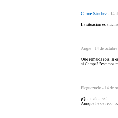
Carme Sánchez
-
14 d
La situación es alucina
Angie -
14 de octubre
Que remalos sois, si es
al Camps? "estamos mu
Pleguezuelo -
14 de o
¡Que malo eres!.
Aunque he de reconoce