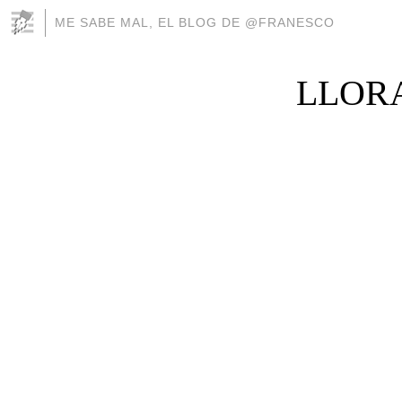
ME SABE MAL, EL BLOG DE @FRANESCO
LLORA