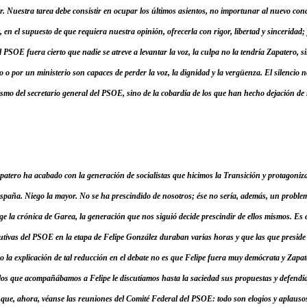
r. Nuestra tarea debe consistir en ocupar los últimos asientos, no importunar al nuevo cond
, en el supuesto de que requiera nuestra opinión, ofrecerla con rigor, libertad y sinceridad; y
el PSOE fuera cierto que nadie se atreve a levantar la voz, la culpa no la tendría Zapatero, 
o o por un ministerio son capaces de perder la voz, la dignidad y la vergüenza. El silencio
ismo del secretario general del PSOE, sino de la cobardía de los que han hecho dejación de
patero ha acabado con la generación de socialistas que hicimos la Transición y protagoniza
España. Niego la mayor. No se ha prescindido de nosotros; ése no sería, además, un probl
e la crónica de Garea, la generación que nos siguió decide prescindir de ellos mismos. Es c
cutivas del PSOE en la etapa de Felipe González duraban varias horas y que las que preside
o la explicación de tal reducción en el debate no es que Felipe fuera muy demócrata y Zapat
 los que acompañábamos a Felipe le discutíamos hasta la saciedad sus propuestas y defendí
 que, ahora, véanse las reuniones del Comité Federal del PSOE: todo son elogios y aplauso