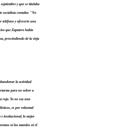
 septiembre y que se titulaba
te socialista contaba: "No
 teléfono y ofrecerte una
sivo que Zapatero había
a, prescindiendo de la vieja
abandonar la actividad
partarme para no volver a
ía roja. Yo no soy una
dísticos, es por voluntad
e institucional, lo mejor
nemos ni los mandos ni el