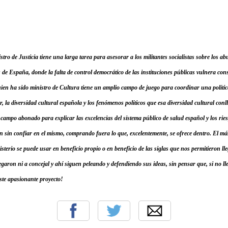
tro de Justicia tiene una larga tarea para asesorar a los militantes socialistas sobre los 
de España, donde la falta de control democrático de las instituciones públicas vulnera con
ien ha sido ministro de Cultura tiene un amplio campo de juego para coordinar una políti
, la diversidad cultural española y los fenómenos políticos que esa diversidad cultural conl
 campo abonado para explicar las excelencias del sistema público de salud español y los ries
n sin confiar en el mismo, comprando fuera lo que, excelentemente, se ofrece dentro. El má
terio se puede usar en beneficio propio o en beneficio de las siglas que nos permitieron lle
egaron ni a concejal y ahí siguen peleando y defendiendo sus ideas, sin pensar que, si no l
este apasionante proyecto!