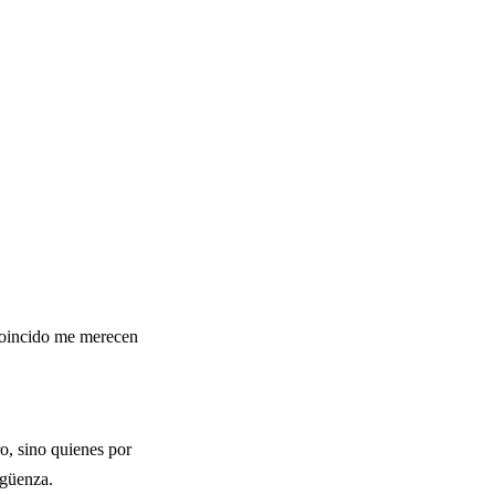
 coincido me merecen
ro, sino quienes por
güenza.