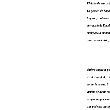
El título de este a
La gestión de Zapa
hay confrontación 
secretaría de Esta
eliminado a militan
guardia socialista;
Quiero empezar por
institucional al fr
tentar la suerte. 
víctima de nadie má
propia, no por mar
que podemos hacer,