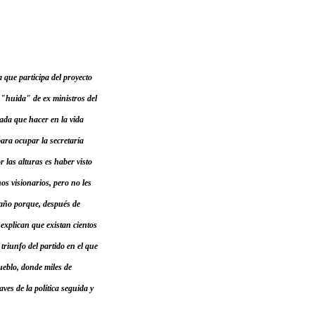
a que participa del proyecto
a "huida" de ex ministros del
nada que hacer en la vida
para ocupar la secretaría
 las alturas es haber visto
os visionarios, pero no les
caño porque, después de
explican que existan cientos
triunfo del partido en el que
eblo, donde miles de
es de la política seguida y