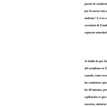
puesto de conducto
por la nueva ruta y
molestar! Y, si en 
secretaría de Estad
supuesto autoritar
Se habla de que Za
del socialismo en 
cuando, como recog
las comisiones eje
los 60 minutos, per
explicación es que
nuestras, mientras