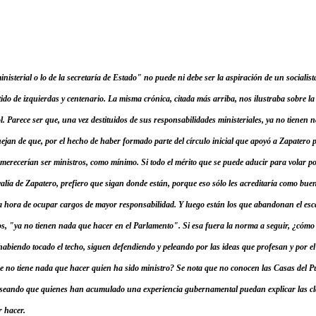
inisterial o lo de la secretaría de Estado" no puede ni debe ser la aspiración de un socialist
tido de izquierdas y centenario. La misma crónica, citada más arriba, nos ilustraba sobre l
 Parece ser que, una vez destituidos de sus responsabilidades ministeriales, ya no tienen 
uejan de que, por el hecho de haber formado parte del círculo inicial que apoyó a Zapatero 
merecerían ser ministros, como mínimo. Si todo el mérito que se puede aducir para volar por
valía de Zapatero, prefiero que sigan donde están, porque eso sólo les acreditaría como buen
a hora de ocupar cargos de mayor responsabilidad. Y luego están los que abandonan el es
os, "ya no tienen nada que hacer en el Parlamento". Si esa fuera la norma a seguir, ¿cómo 
 habiendo tocado el techo, siguen defendiendo y peleando por las ideas que profesan y por el 
 no tiene nada que hacer quien ha sido ministro? Se nota que no conocen las Casas del Pu
deseando que quienes han acumulado una experiencia gubernamental puedan explicar las clav
r hacer.