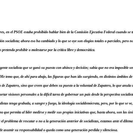
res, en el PSOE estaba prohibido hablar bien de la Comisión Ejecutiva Federal cuando se t
ción socialista; ahora eso ha cambiado y lo que se oye son elogios totales o parciales, pero
pretenda prohibir o molestarse por la crítica libre y democrática.
gente socialista que se ganó su puesto con ahínco y decisión; sabía que no era imposible ser
 Me temo que, de ahí para abajo, las figuras que han ido surgiendo, en distintos ámbitos de
o de Zapatero, sino que creen que deben su puesto a la voluntad de Zapatero, lo que anula
portar visiones personales a la difícil tarea de gobernar un país desde la perspectiva sociali
listas tenga grabada, a sangre y fuego, la ideología socialdemócrata, pero, por lo que se ve
a que permita al líder medirse y medir sus propias iniciativas que, hasta ahora, son las ú
 el problema de rescatar o no a la generación anterior de socialistas, estamos ante el dilema
ide asumir su responsabilidad o queda como una generación perdida y silenciosa.