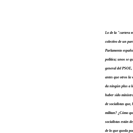
Lo de la "cartera m
colectivo de un par
Parlamento español.
política; unos se q
general del PSOE, 
antes que otros la 
da ningún plus a l
haber sido ministr
de socialistas que,
militan? ¿Cómo que
socialistas están 
de lo que queda po