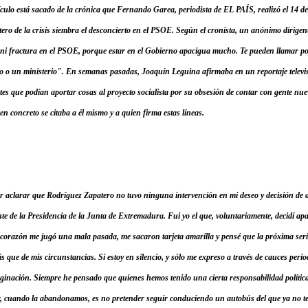
rtículo está sacado de la crónica que Fernando Garea, periodista de EL PAÍS, realizó el 14 de
tero de la crisis siembra el desconcierto en el PSOE. Según el cronista, un anónimo dirigen
ni fractura en el PSOE, porque estar en el Gobierno apacigua mucho. Te pueden llamar por
do o un ministerio". En semanas pasadas, Joaquín Leguina afirmaba en un reportaje televi
tes que podían aportar cosas al proyecto socialista por su obsesión de contar con gente nuev
 en concreto se citaba a él mismo y a quien firma estas líneas.
 aclarar que Rodríguez Zapatero no tuvo ninguna intervención en mi deseo y decisión de 
ente de la Presidencia de la Junta de Extremadura. Fui yo el que, voluntariamente, decidí a
El corazón me jugó una mala pasada, me sacaron tarjeta amarilla y pensé que la próxima ser
s que de mis circunstancias. Si estoy en silencio, y sólo me expreso a través de cauces perio
ginación. Siempre he pensado que quienes hemos tenido una cierta responsabilidad política 
 cuando la abandonamos, es no pretender seguir conduciendo un autobús del que ya no te