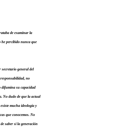
rataba de examinar la
 no he percibido nunca que
 secretario general del
 responsabilidad, no
 o difumina su capacidad
sta. No dudo de que la actual
, existe mucha ideología y
nicas que conocemos. No
 de saber si la generación