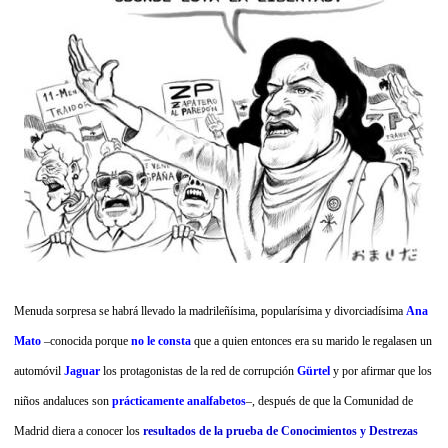
Menuda sorpresa se habrá llevado la madrileñísima, popularísima y divorciadísima
Ana
Mato
–conocida porque
no le consta
que a quien entonces era su marido le regalasen un
automóvil
Jaguar
los protagonistas de la red de corrupción
Gürtel
y por afirmar que los
niños andaluces son
prácticamente analfabetos
–, después de que la
Comunidad de
Madrid diera a conocer los
resultados de la
prueba de Conocimientos y Destrezas