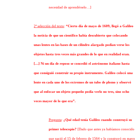
necesidad de aprendérselo…]
2ª selección del texto
:
“Cierto día de mayo de 1609, llegó a Galileo
la noticia de que un científico había descubierto que colocando
unas lentes en las bases de un cilindro alargado podían verse los
objetos hasta tres veces más grandes de lo que en realidad eran.
[…] Ni un día de reposo se concedió el astrónomo italiano hasta
que consiguió construir su propio instrumento. Galileo colocó una
lente en cada uno de los extremos de un tubo de plomo y observó
que al enfocar un objeto pequeño podía verlo no tres, sino ocho
veces mayor de lo que era”.
Pregunta
:
¿Qué edad tenía Galileo cuando construyó su
primer telescopio?
[Dado que antes ya habíamos conocido
que nació el 15 de febrero de 1564 y lo construyó en mayo