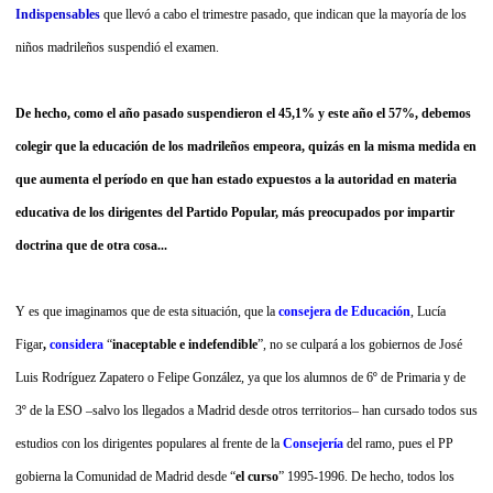
Indispensables
que
llevó a cabo el trimestre pasado, que indican
que la mayoría de los
niños madrileños suspendió el examen.
De hecho, como el año pasado suspendieron el 45,1% y este año el 57%, debemos
colegir que la educación de los madrileños empeora, quizás en la misma medida en
que aumenta el período en que han estado expuestos a la autoridad en materia
educativa de los dirigentes del Partido Popular, más preocupados por impartir
doctrina que de otra cosa...
Y es que imaginamos que de esta situación, que la
consejera de Educación
, Lucía
Figar
,
considera
“
inaceptable e indefendible
”, no se culpará a los gobiernos de José
Luis Rodríguez Zapatero o Felipe González, ya que los alumnos de 6º de Primaria y de
3º de la ESO –salvo los llegados a Madrid desde otros territorios– han cursado todos sus
estudios con los dirigentes populares al frente de la
Consejería
del ramo, pues el PP
gobierna la Comunidad de Madrid desde “
el curso
” 1995-1996. De hecho, todos los