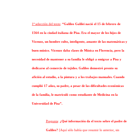
1ª selección del texto
:
“Galileo Galilei nació el 15 de febrero de
1564 en la ciudad italiana de Pisa. Era el mayor de los hijos de
Vicenzo, un hombre culto, inteligente, amante de las matemáticas y
buen músico. Vicenzo daba clases de Música en Florencia, pero la
necesidad de mantener a su familia le obligó a emigrar a Pisa y
dedicarse al comercio de tejidos. Galileo demostró pronto su
afición al estudio, a la pintura y a los trabajos manuales. Cuando
cumplió 17 años, su padre, a pesar de las dificultades económicas
de la familia, le matriculó como estudiante de Medicina en la
Universidad de Pisa”.
Pregunta
:
¿Qué información da el texto sobre el padre de
Galileo?
[Aquí sólo había que resumir lo anterior, sin