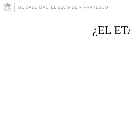
ME SABE MAL, EL BLOG DE @FRANESCO
¿EL E