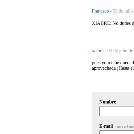
Franesco
-
03 de julio
XIABRE: No dudes de q
xiabre
-
02 de julio de
pues yo me he quedado 
aprovechada ¡Hasta el 
Nombre
E-mail
No será mo