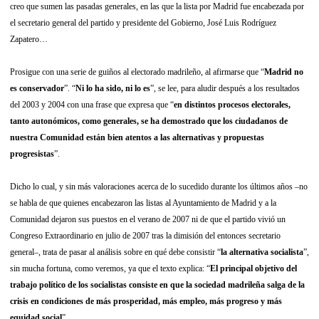
creo que sumen las pasadas generales, en las que la lista por Madrid fue encabezada por
el secretario general del partido y presidente del Gobierno, José Luis Rodríguez
Zapatero…
Prosigue con una serie de guiños al electorado madrileño, al afirmarse que “
Madrid no
es conservador
”. “
Ni lo ha sido, ni lo es
”, se lee, para aludir después a los resultados
del 2003 y 2004 con una frase que expresa que “
en distintos procesos electorales,
tanto autonómicos, como generales, se ha demostrado que los ciudadanos de
nuestra Comunidad están bien atentos a las alternativas y propuestas
progresistas
”.
Dicho lo cual, y sin más valoraciones acerca de lo sucedido durante los últimos años –no
se habla de que quienes encabezaron las listas al Ayuntamiento de Madrid y a la
Comunidad dejaron sus puestos en el verano de 2007 ni de que el partido vivió un
Congreso Extraordinario en julio de 2007 tras la dimisión del entonces secretario
general–, trata de pasar al análisis sobre en qué debe consistir “
la alternativa socialista
”,
sin mucha fortuna, como veremos, ya que el texto explica: “
El principal objetivo del
trabajo político de los socialistas consiste en que la sociedad madrileña salga de la
crisis en condiciones de más prosperidad, más empleo, más progreso y más
equidad social
”.