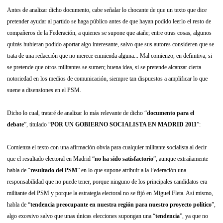
Antes de analizar dicho documento, cabe señalar lo chocante de que un texto que dice
pretender ayudar al partido se haga público antes de que hayan podido leerlo el resto de
compañeros de la Federación, a quienes se supone que atañe; entre otras cosas, algunos
quizás hubieran podido aportar algo interesante, salvo que sus autores consideren que se
trata de una redacción que no merece enmienda alguna...
Mal comienzo, en definitiva, si
se pretende que otros militantes se sumen; buena idea, si se pretende alcanzar cierta
notoriedad en los medios de comunicación, siempre tan dispuestos a amplificar lo que
suene a disensiones en el PSM.
Dicho lo cual, trataré de analizar lo más relevante de dicho “
documento para el
debate
”, titulado “
POR UN GOBIERNO SOCIALISTA EN MADRID 2011
”:
Comienza el texto con una afirmación obvia para cualquier militante socialista al decir
que el resultado electoral en Madrid “
no ha sido satisfactorio
”, aunque extrañamente
habla de “
resultado del PSM
” en lo que supone atribuir a la Federación una
responsabilidad que no puede tener, porque ninguno de los principales candidatos era
militante del PSM y porque la estrategia electoral no se fijó en Miguel Fleta. Así mismo,
habla de “
tendencia preocupante en nuestra región para nuestro proyecto político
”,
algo excesivo salvo que unas únicas elecciones supongan una “
tendencia
”, ya que no