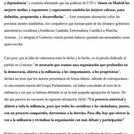
y dependencia
” y continúa afirmando que las políticas de I+D+i “
tienen en Madrid los
mejores medios y exponentes y seguramente también las mejores cabezas, para
definirlas, proponerlas y desarrollarlas
”… Ante semejante afirmación sobre las
preclaras mentes madrileñas, los compañeros que forman parte de los distintos gobiernos
autonómicos socialistas (Andalucía, Cataluña, Extremadura, Castilla-La Mancha,
Asturias...) o integran el Gobierno central pueden haberse quedado tan anonadados como
quien escribe.
Casi peor, por la falta de coherencia entre lo dicho y lo hecho, es el párrafo dedicado al
partido en sí mismo: “
es necesario que seamos una organización que profundice en
la democracia, abierta a la militancia, a los simpatizantes, a los progresistas
”,
declara un texto que los autores presentaron de forma elitista –además de extemporánea–
en una reunión interna del Grupo Parlamentario, sin haber consultado al resto de la
militancia y sin que se hubiera debatido ni en la más pequeña agrupación de barrio. De
ahí que parezca un sarcasmo la siguiente afirmación cliché:
“Un proyecto universal y
abierto a toda la militancia, para que todos los socialistas y los ciudadanos, juntos,
con un proyecto compartido, derrotemos a la derecha. Para ello, hay que ofrecer la
voz a la militancia y revitalizar la organización con más debate y participación”
.
Palabras que anteceden a la enésima petición de esfuerzo al militante de base, cuando se