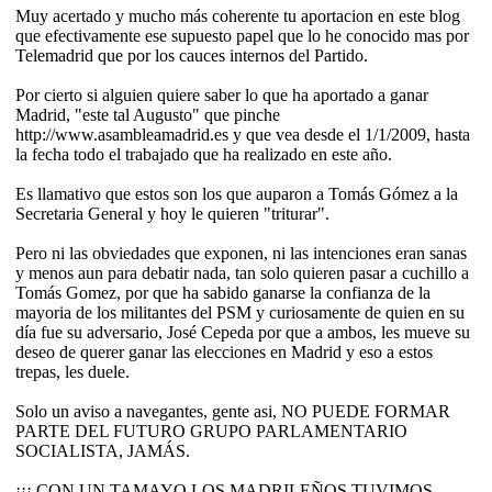
Muy acertado y mucho más coherente tu aportacion en este blog
que efectivamente ese supuesto papel que lo he conocido mas por
Telemadrid que por los cauces internos del Partido.
Por cierto si alguien quiere saber lo que ha aportado a ganar
Madrid, "este tal Augusto" que pinche
http://www.asambleamadrid.es y que vea desde el 1/1/2009, hasta
la fecha todo el trabajado que ha realizado en este año.
Es llamativo que estos son los que auparon a Tomás Gómez a la
Secretaria General y hoy le quieren "triturar".
Pero ni las obviedades que exponen, ni las intenciones eran sanas
y menos aun para debatir nada, tan solo quieren pasar a cuchillo a
Tomás Gomez, por que ha sabido ganarse la confianza de la
mayoria de los militantes del PSM y curiosamente de quien en su
día fue su adversario, José Cepeda por que a ambos, les mueve su
deseo de querer ganar las elecciones en Madrid y eso a estos
trepas, les duele.
Solo un aviso a navegantes, gente asi, NO PUEDE FORMAR
PARTE DEL FUTURO GRUPO PARLAMENTARIO
SOCIALISTA, JAMÁS.
¡¡¡ CON UN TAMAYO LOS MADRILEÑOS TUVIMOS