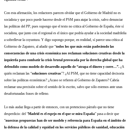
Con esta afirmación, los redactores parecen olvidar que el Gobierno de Madrid no es
socialista y que poco puede hacerse desde el PSM para atajar la crisis, salvo denunciar
las políticas del PP; pues supongo que el texto no critica al Gobierno de España, éste sí
socialista, que junto con el regional es el único que podría ayudar a la sociedad madrileña
a sobrellevar la coyuntura. Y digo supongo porque, en realidad, sí parece una crítica al
Gobierno de Zapatero, al añadir que “
todos los que más están padeciendo las
consecuencias de una crisis económica nos reclaman soluciones creativas desde la
izquierda para combatir la crisis brutal provocada por la derecha global que ha
defendido como modelo de desarrollo aquello de “atrapa el dinero y corre…”.
¿A
quién reclaman las “
soluciones creativas
”? ¿Al PSM, que no tiene capacidad decisoria
sobre las políticas económicas? ¿Acaso se refieren al Gobierno de Zapatero? Cabría
reclamar una precisión sobre el sentido de lo escrito, salvo que sólo estemos ante unas
desafortunadas frases de relleno.
Lo más audaz llega a partir de entonces, con un pretencioso párrafo que no tiene
desperdicio: del “
Madrid es el espejo en el que se mira España
” pasa a decir que
“
nuestras propuestas han de ser modelo y referencia para España en el ámbito de
la defensa de la calidad y equidad en los servicios públicos de sanidad, educación