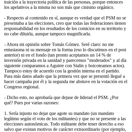
traición a la trayectoria política de las personas, porque entonces
los apelativos a la misma no son más que cinismo orgánico.
- Respecto al contenido en sí, aunque es verdad que el PSM no se
presentaba a las elecciones, creo que todas las federaciones tienen
responsabilidad en los resultados de los comicios en su territorio y
no cabe diluirla, aunque tampoco magnificarla.
- Ahora mi opinión sobre Tomás Gómez. Seré claro: no me
entusiasma ni su mensaje en la forma (eso lo discutimos en el post
anterior) ni en el fondo (tan pronto aceptamos un 14 % de
inversión privada en la sanidad y parecemos "moderados" y al día
siguiente comparamos a Aguirre con Stalin y boicoteamos actos).
Tampoco estoy de acuerdo con la gestión interna en el partido.
Para más datos añado que la primera vez que se presentó llegué a
hacer campaña por él y la segunda me abstuve en la votación en el
Congreso regional.
- Dicho esto, no aprobaría que dejase de liderad el PSM. ¿Por
qué? Pues por varias razones:
1. Sería injusto no dejar que agote su mandato (un mandato
legítimo según el voto de los militantes) y que no se presente a las
elecciones autonómicas. Todo militante debe tener derecho a eso
salvo que existan motivos de carácter extraordinario (por ejemplo,