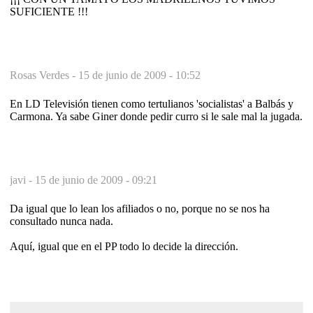
SUFICIENTE !!!
Rosas Verdes -
15 de junio de 2009 - 10:52
En LD Televisión tienen como tertulianos 'socialistas' a Balbás y
Carmona. Ya sabe Giner donde pedir curro si le sale mal la jugada.
javi -
15 de junio de 2009 - 09:21
Da igual que lo lean los afiliados o no, porque no se nos ha
consultado nunca nada.
Aquí, igual que en el PP todo lo decide la dirección.