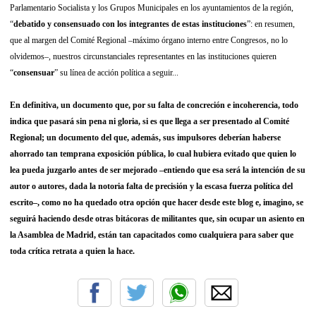
Parlamentario Socialista y los Grupos Municipales en los ayuntamientos de la región,
“
debatido y consensuado con los integrantes de estas instituciones
”: en resumen,
que al margen del Comité Regional –máximo órgano interno entre Congresos, no lo
olvidemos–, nuestros circunstanciales representantes en las instituciones quieren
“
consensuar
” su línea de acción política a seguir...
En definitiva, un documento que, por su falta de concreción e incoherencia, todo
indica que pasará sin pena ni gloria, si es que llega a ser presentado al Comité
Regional; un documento del que, además, sus impulsores deberían haberse
ahorrado tan temprana exposición pública, lo cual hubiera evitado que quien lo
lea pueda juzgarlo antes de ser mejorado –entiendo que esa será la intención de su
autor o autores, dada la notoria falta de precisión y la escasa fuerza política del
escrito–, como no ha quedado otra opción que hacer desde este blog e, imagino, se
seguirá haciendo desde otras bitácoras de militantes que, sin ocupar un asiento en
la Asamblea de Madrid, están tan capacitados como cualquiera para saber que
toda crítica retrata a quien la hace.