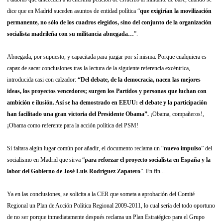
dice que en Madrid suceden asuntos de entidad política “
que exigirían la movilización
permanente, no sólo de los cuadros elegidos, sino del conjunto de la organización
socialista madrileña con su militancia abnegada…
”.
Abnegada, por supuesto, y capacitada para juzgar por sí misma. Porque cualquiera es
capaz de sacar conclusiones tras la lectura de la siguiente referencia excéntrica,
introducida casi con calzador:
“Del debate, de la democracia, nacen las mejores
ideas, los proyectos vencedores; surgen los Partidos y personas que luchan con
ambición e ilusión. Así se ha demostrado en EEUU: el debate y la participación
han facilitado una gran victoria del Presidente Obama”.
¡Obama, compañeros!,
¡Obama como referente para la acción política del PSM!
Si faltara algún lugar común por añadir, el documento reclama un “
nuevo impulso
” del
socialismo en Madrid que sirva “
para reforzar el proyecto socialista en España y la
labor del Gobierno de José Luis Rodríguez Zapatero
”. En fin...
Ya en las conclusiones, se solicita a la CER que someta a aprobación del Comité
Regional un Plan de Acción Política Regional 2009-2011, lo cual sería del todo oportuno
de no ser porque inmediatamente después reclama un Plan Estratégico para el Grupo