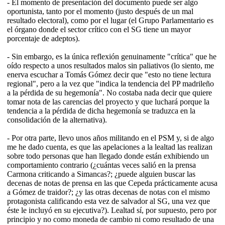
- El momento de presentación del documento puede ser algo
oportunista, tanto por el momento (justo después de un mal
resultado electoral), como por el lugar (el Grupo Parlamentario es
el órgano donde el sector crítico con el SG tiene un mayor
porcentaje de adeptos).
- Sin embargo, es la única reflexión genuinamente "crítica" que he
oído respecto a unos resultados malos sin paliativos (lo siento, me
enerva escuchar a Tomás Gómez decir que "esto no tiene lectura
regional", pero a la vez que "indica la tendencia del PP madrileño
a la pérdida de su hegemonía". No costaba nada decir que quiere
tomar nota de las carencias del proyecto y que luchará porque la
tendencia a la pérdida de dicha hegemonía se traduzca en la
consolidación de la alternativa).
- Por otra parte, llevo unos años militando en el PSM y, si de algo
me he dado cuenta, es que las apelaciones a la lealtad las realizan
sobre todo personas que han llegado donde están exhibiendo un
comportamiento contrario (¿cuántas veces salió en la prensa
Carmona criticando a Simancas?; ¿puede alguien buscar las
decenas de notas de prensa en las que Cepeda prácticamente acusa
a Gómez de traidor?; ¿y las otras decenas de notas con el mismo
protagonista calificando esta vez de salvador al SG, una vez que
éste le incluyó en su ejecutiva?). Lealtad sí, por supuesto, pero por
principio y no como moneda de cambio ni como resultado de una