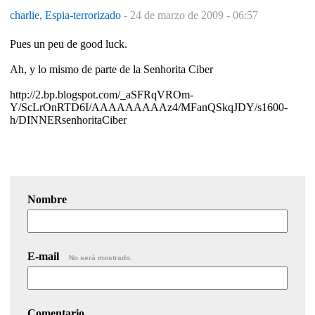
charlie, Espia-terrorizado
-
24 de marzo de 2009 - 06:57
Pues un peu de good luck.
Ah, y lo mismo de parte de la Senhorita Ciber
http://2.bp.blogspot.com/_aSFRqVROm-
Y/ScLrOnRTD6I/AAAAAAAAAz4/MFanQSkqJDY/s1600-
h/DINNERsenhoritaCiber
Nombre
E-mail
No será mostrado.
Comentario