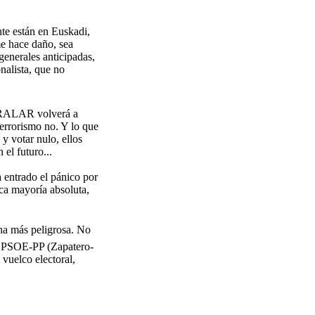
e están en Euskadi,
me hace daño, sea
generales anticipadas,
nalista, que no
ARALAR volverá a
terrorismo no. Y lo que
y votar nulo, ellos
el futuro...
 entrado el pánico por
aca mayoría absoluta,
 más peligrosa. No
es PSOE-PP (Zapatero-
vuelco electoral,