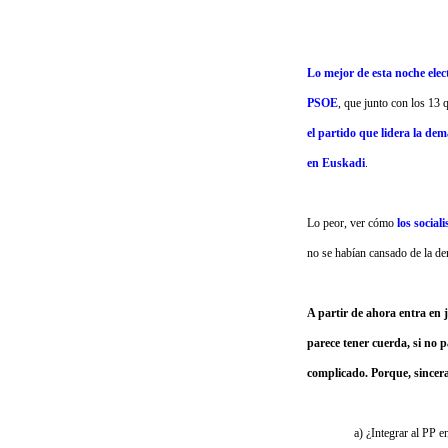
Lo mejor de esta noche elec
PSOE
, que junto con los 13
el partido que lidera la de
en Euskadi
.
Lo peor, ver cómo
los social
no se habían cansado de la de
A partir de ahora entra en j
parece tener cuerda, si no p
complicado. Porque, sincera
a) ¿Integrar al PP e