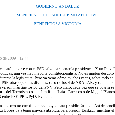
GOBIERNO ANDALUZ
MANIFIESTO DEL SOCIALISMO AFECTIVO
BENEFICIOSA VICTORIA
o de 2009 - 12:44
ará juntarse con el PSE salvo para tener la presidencia. Y un Patxi 
políticas, una vez hay mayoría constitucionalista. No es ningún desdoro 
 durante la legislatura. Pero ya verás cómo muchas veces, sobre todo en 
el PSE otras opciones distintas, caso de los 4 de ARALAR, y cada uno 
 ya son más que los 30 del PNV. Pero claro, cada vez que se vote si s
as del Terrorismo o a la familia de Isaías Carrasco o de Miguel Blanco
39 entre PSE-PP-UPyD. Evidente.
o pero no cuenta con 38 apoyos para presidir Euskadi. Así de sencill
txi López va a tener mayoría absoluta para presidir Euskadi, mientras el