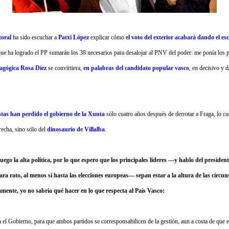
toral
ha sido escuchar a
Patxi López
explicar cómo
el voto del exterior acabará dando el e
 que ha logrado el PP sumarán los 38 necesarios para desalojar al PNV del poder: me ponía los 
magógica Rosa Díez
se convirtiera,
en palabras del candidato popular vasco
, en decisivo y 
istas han perdido el gobierno de la Xunta
sólo cuatro años después de derrotar a Fraga, lo cu
recha, sino sólo del
dinosaurio de Villalba
.
uego la alta política, por lo que espero que los principales líderes —y hablo del preside
ara rato, al menos sí hasta las elecciones europeas— sepan estar a la altura de las circu
mente, yo no sabría qué hacer en lo que respecta al País Vasco:
n el Gobierno, para que ambos partidos se corresponsabilicen de la gestión, aun a costa de que e