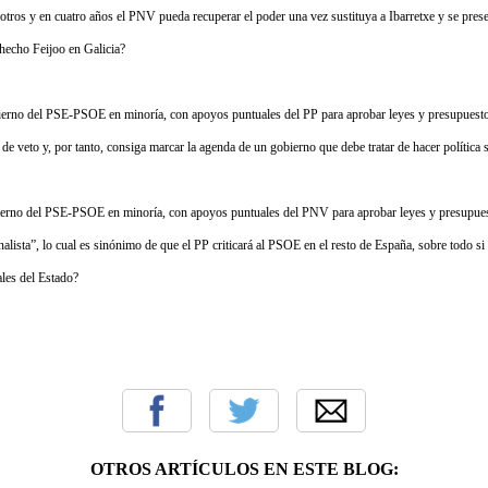
 otros y en cuatro años el PNV pueda recuperar el poder una vez sustituya a Ibarretxe y se pre
hecho Feijoo en Galicia?
erno del PSE-PSOE en minoría, con apoyos puntuales del PP para aprobar leyes y presupuestos
de veto y, por tanto, consiga marcar la agenda de un gobierno que debe tratar de hacer política s
erno del PSE-PSOE en minoría, con apoyos puntuales del PNV para aprobar leyes y presupues
onalista”, lo cual es sinónimo de que el PP criticará al PSOE en el resto de España, sobre todo 
les del Estado?
OTROS ARTÍCULOS EN ESTE BLOG: