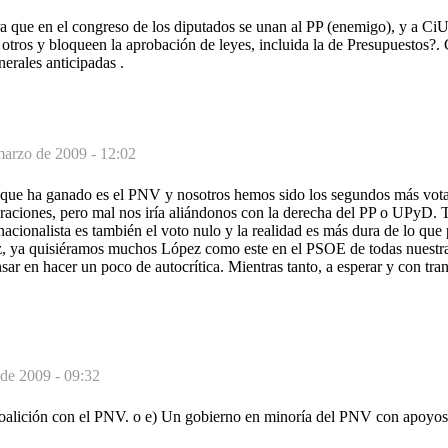
a que en el congreso de los diputados se unan al PP (enemigo), y a CiU
 otros y bloqueen la aprobación de leyes, incluida la de Presupuestos?
nerales anticipadas .
marzo de 2009 - 12:02
que ha ganado es el PNV y nosotros hemos sido los segundos más votad
raciones, pero mal nos iría aliándonos con la derecha del PP o UPyD
nacionalista es también el voto nulo y la realidad es más dura de lo que
z, ya quisiéramos muchos López como este en el PSOE de todas nuest
ar en hacer un poco de autocrítica. Mientras tanto, a esperar y con tran
de 2009 - 09:32
oalición con el PNV. o e) Un gobierno en minoría del PNV con apoyos 