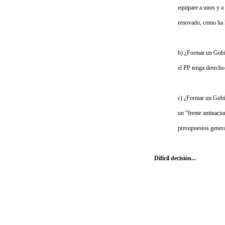
equipare a unos y a
renovado, como ha 
b) ¿Formar un Gobi
el PP tenga derecho 
c) ¿Formar un Gobi
un “frente antinaci
presupuestos genera
Difícil decisión...