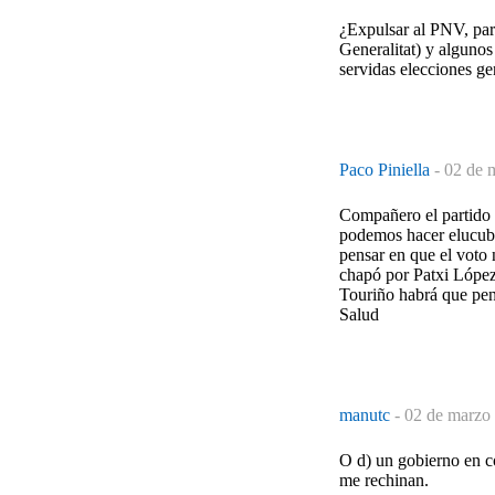
¿Expulsar al PNV, par
Generalitat) y algunos
servidas elecciones ge
Paco Piniella
-
02 de 
Compañero el partido 
podemos hacer elucub
pensar en que el voto 
chapó por Patxi Lópe
Touriño habrá que pens
Salud
manutc
-
02 de marzo 
O d) un gobierno en c
me rechinan.