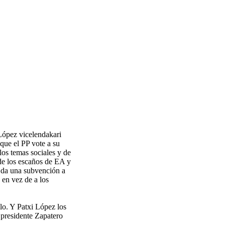
López vicelendakari
que el PP vote a su
los temas sociales y de
de los escaños de EA y
e da una subvención a
 en vez de a los
o. Y Patxi López los
 presidente Zapatero