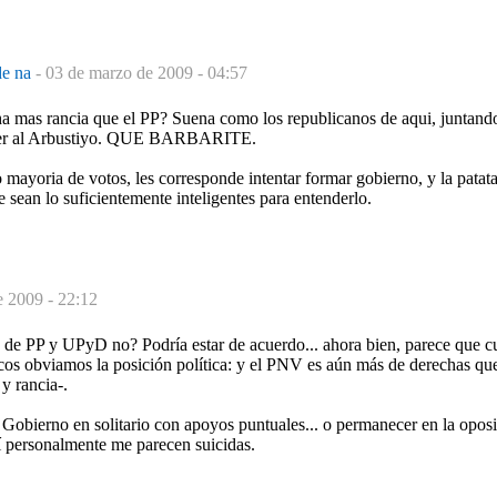
de na
-
03 de marzo de 2009 - 04:57
 mas rancia que el PP? Suena como los republicanos de aqui, juntand
der al Arbustiyo. QUE BARBARITE.
mayoria de votos, les corresponde intentar formar gobierno, y la patata
e sean lo suficientemente inteligentes para entenderlo.
e 2009 - 22:12
a de PP y UPyD no? Podría estar de acuerdo... ahora bien, parece que 
cos obviamos la posición política: y el PNV es aún más de derechas que
y rancia-.
Gobierno en solitario con apoyos puntuales... o permanecer en la opos
í personalmente me parecen suicidas.