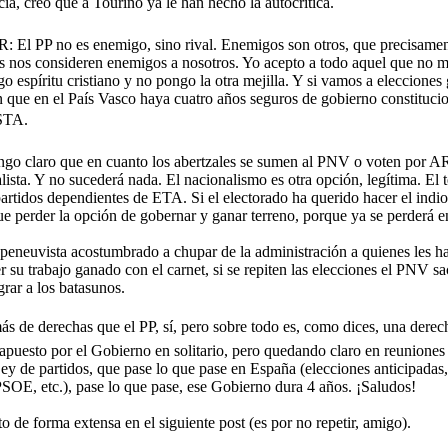
ia, creo que a Touriño ya le han hecho la autocrítica.
 PP no es enemigo, sino rival. Enemigos son otros, que precisament
os nos consideren enemigos a nosotros. Yo acepto a todo aquel que no 
o espíritu cristiano y no pongo la otra mejilla. Y si vamos a elecciones 
 que en el País Vasco haya cuatro años seguros de gobierno constitucio
TA.
claro que en cuanto los abertzales se sumen al PNV o voten por 
ista. Y no sucederá nada. El nacionalismo es otra opción, legítima. El 
partidos dependientes de ETA. Si el electorado ha querido hacer el indio 
e perder la opción de gobernar y ganar terreno, porque ya se perderá en 
neuvista acostumbrado a chupar de la administración a quienes les ha
er su trabajo ganado con el carnet, si se repiten las elecciones el PNV s
rar a los batasunos.
de derechas que el PP, sí, pero sobre todo es, como dices, una derecha
apuesto por el Gobierno en solitario, pero quedando claro en reunion
y de partidos, que pase lo que pase en España (elecciones anticipadas, 
SOE, etc.), pase lo que pase, ese Gobierno dura 4 años. ¡Saludos!
de forma extensa en el siguiente post (es por no repetir, amigo).