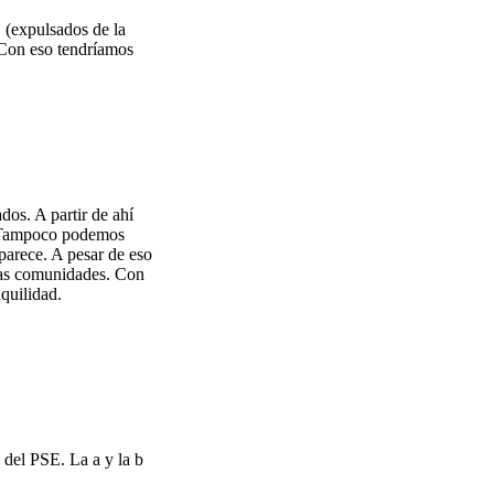
 (expulsados de la
. Con eso tendríamos
os. A partir de ahí
. Tampoco podemos
 parece. A pesar de eso
ras comunidades. Con
quilidad.
del PSE. La a y la b