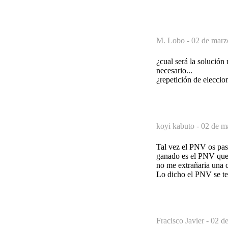
M. Lobo -
02 de marz
¿cual será la solució
necesario...
¿repetición de elecci
koyi kabuto -
02 de m
Tal vez el PNV os pasa
ganado es el PNV que 
no me extrañaria una 
Lo dicho el PNV se ten
Fracisco Javier -
02 de