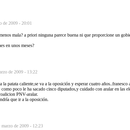
o de 2009 - 20:01
n menos mala? a priori ninguna parece buena ni que proporcione un gobi
ones en unos meses?
arzo de 2009 - 13:22
 la patata caliente,se va a la oposición y esperar cuatro años..franesco
como poco le ha sacado cinco diputados,y cuidado con aralar en las e
coalicion PNV-aralar.
dría que ir a la oposición.
 marzo de 2009 - 12:23