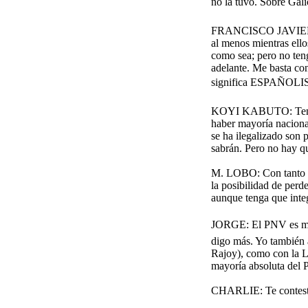
no la tuvo. Sobre Galic
FRANCISCO JAVIER: El
al menos mientras ell
como sea; pero no teng
adelante. Me basta con
significa ESPAÑOLIS
KOYI KABUTO: Tengo 
haber mayoría nacional
se ha ilegalizado son 
sabrán. Pero no hay qu
M. LOBO: Con tanto pe
la posibilidad de perd
aunque tenga que integ
JORGE: El PNV es más 
digo más. Yo también 
Rajoy), como con la Le
mayoría absoluta del P
CHARLIE: Te contesto 