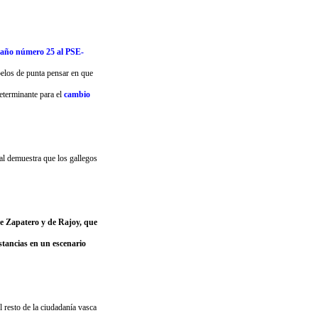
scaño número 25 al PSE-
pelos de punta pensar en que
determinante para el
cambio
al demuestra que los gallegos
nte Zapatero y de Rajoy, que
nstancias en un escenario
l resto de la ciudadanía vasca