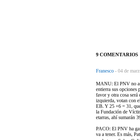
9 COMENTARIOS
Franesco
-
04 de marz
MANU: El PNV no acept
entierra sus opciones 
favor y otra cosa será
izquierda, votan con 
EB. Y 25 +6 = 31, que
la Fundación de Víctim
etarras, ahí sumarán 
PACO: El PNV ha ganad
va a tener. Es más, Pa