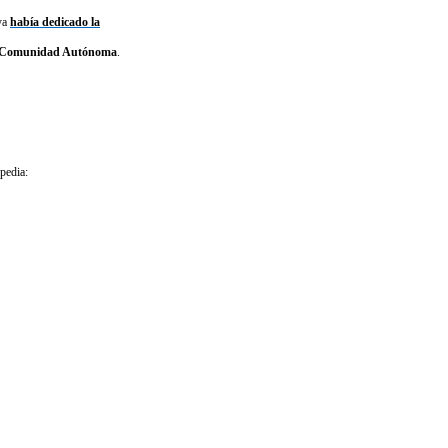
 ya
había dedicado la
una Comunidad Autónoma
.
pedia: