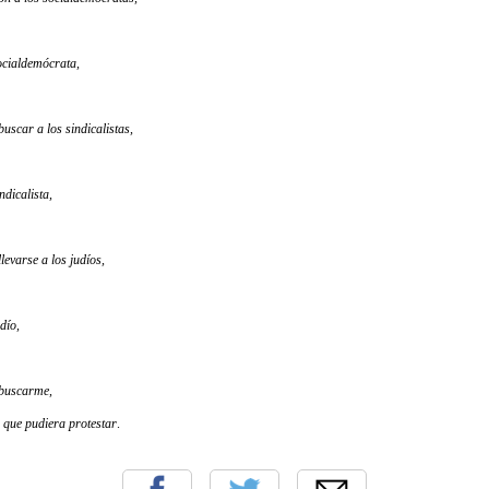
ocialdemócrata,
uscar a los sindicalistas,
ndicalista,
levarse a los judíos,
dío,
 buscarme,
 que pudiera protestar
.