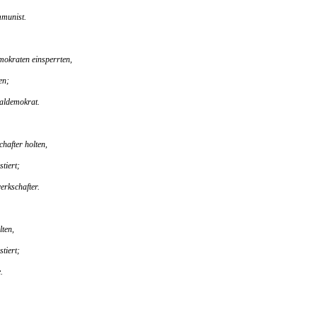
mmunist.
emokraten einsperrten,
en;
ialdemokrat.
chafter holten,
stiert;
erkschafter.
lten,
stiert;
.