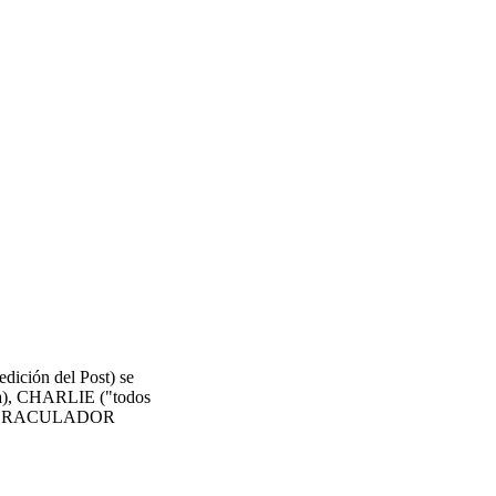
edición del Post) se
ra), CHARLIE ("todos
r) y ORACULADOR