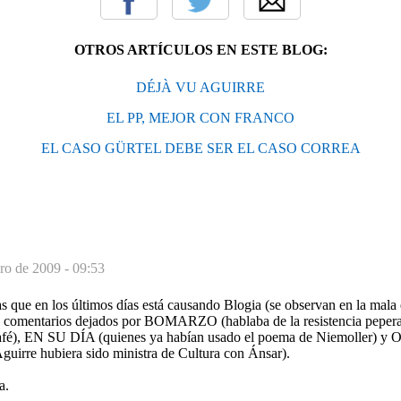
OTROS ARTÍCULOS EN ESTE BLOG:
DÉJÀ VU AGUIRRE
EL PP, MEJOR CON FRANCO
EL CASO GÜRTEL DEBE SER EL CASO CORREA
ero de 2009 - 09:53
 que en los últimos días está causando Blogia (se observan en la mala 
ro comentarios dejados por BOMARZO (hablaba de la resistencia pepe
café), EN SU DÍA (quienes ya habían usado el poema de Niemolle
Aguirre hubiera sido ministra de Cultura con Ánsar).
a.