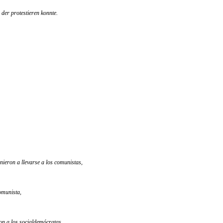
 der protestieren konnte.
nieron a llevarse a los comunistas,
omunista,
n a los socialdemócratas,