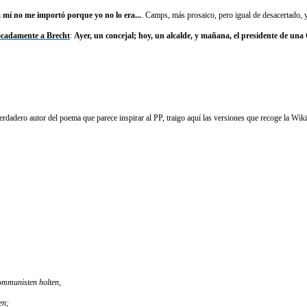
a mí no me importó porque yo no lo era...
.
Camps, más prosaico, pero igual de desacertado,
ocadamente a Brecht
:
Ayer, un concejal; hoy, un alcalde, y mañana, el presidente de 
adero autor del poema que parece inspirar al PP, traigo aquí las versiones que recoge la Wiki
Kommunisten holten,
en;