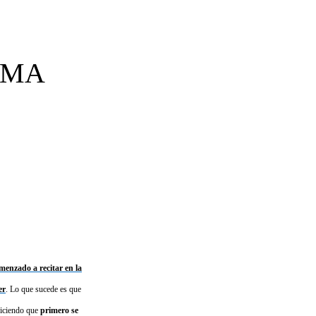
EMA
menzado a recitar en la
er
.
Lo que sucede es que
iciendo que 
primero se