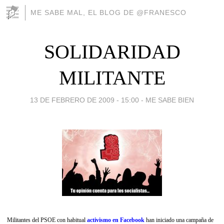
ME SABE MAL, EL BLOG DE @FRANESCO
SOLIDARIDAD
MILITANTE
13 DE FEBRERO DE 2009 - 15:00
-
ME SABE BIEN
Militantes del PSOE con habitual
activismo en Facebook
han iniciado una campaña de