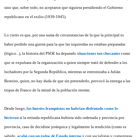
sino que, sobre todo, no aceptaron que siguiera presidiendo el Gobierno
republicano en el exilio (1939-1945).
Lo cierto es que, por una suma de circunstancias de la que la principal es
haber perdido una guerra para la que las izquierdas no estaban preparadas
(lógico...), la historia del PSOE ha deparado
situaciones tan chocantes
como
que se expulsara de la organización a quien siempre trató de defender a los
luchadores por la Segunda República, mientras se entronizaba a Julián
Besteiro, quien, no hay duda de que sin pretenderlo, provocó la entrega a las
tropas de Franco de la mitad de la población inerme.
Desde luego,
las huestes franquistas no habrían disfrutado como lo
hicieron
si la retirada republicana hubiera sido ordenada y provincia por
provincia, caso de decidirse jerárquica y legalmente la rendición (como es
sabido,
acabó con un golpe de Estado interno
y con socialistas y comunistas