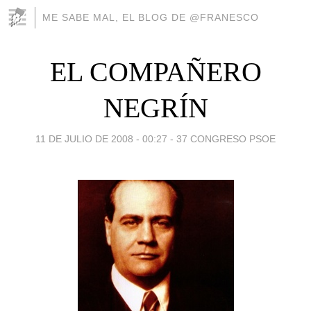
ME SABE MAL, EL BLOG DE @FRANESCO
EL COMPAÑERO
NEGRÍN
11 DE JULIO DE 2008 - 00:27
-
37 CONGRESO PSOE