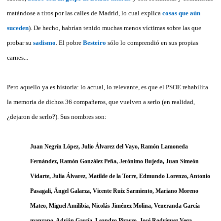
matándose a tiros por las calles de Madrid, lo cual explica
cosas que aún
suceden
). De hecho, habrían tenido muchas menos víctimas sobre las que
probar su
sadismo
. El pobre
Besteiro
sólo lo comprendió en sus propias
carnes...
Pero aquello ya es historia: lo actual, lo relevante, es que el PSOE rehabilita
la memoria de dichos 36 compañeros, que vuelven a serlo (en realidad,
¿dejaron de serlo?). Sus nombres son:
Juan Negrín López
,
Julio Álvarez del Vayo
,
Ramón Lamoneda
Fernández
,
Ramón González Peña
,
Jerónimo Bujeda
,
Juan Simeón
Vidarte
,
Julia Álvarez
,
Matilde de la Torre
,
Edmundo Lorenzo
,
Antonio
Pasagali
,
Ángel Galarza
,
Vicente Ruiz Sarmiento
,
Mariano Moreno
Mateo
,
Miguel Amilibia
,
Nicolás Jiménez Molina
,
Veneranda García
manzano
,
Adrián García
,
Leandro Pizarro
,
José Rodríguez Vega
,