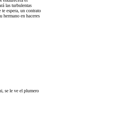
r endurecerá el
rá las turbulentas
e te espera, un contrato
 tu hermano en haceres
, se le ve el plumero