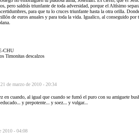
osiego no embriaguen tu piadosa alma, Josemari. Es cierto, que el Seño
s, pero saldrás triunfante de toda adversidad, porque el Altísimo separa
certidumbres, para que tu lo cruces triunfante hasta la otra orilla. Dond
illón de euros anuales y para toda la vida. Igualico, al conseguido por
plana.
HE-CHU
os Timonitas descalzos
-
21 de marzo de 2010 - 20:34
z en cuando, al igual que cuando se fumó el puro con su amiguete bushi
 educado... y prepotente... y soez... y vulgar...
e 2010 - 04:08