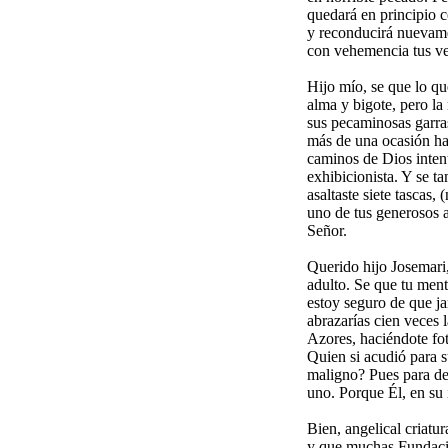
quedará en principio c
y reconducirá nuevamen
con vehemencia tus ves
Hijo mío, se que lo qu
alma y bigote, pero la
sus pecaminosas garras
más de una ocasión has
caminos de Dios intent
exhibicionista. Y se t
asaltaste siete tascas
uno de tus generosos a
Señor.
Querido hijo Josemari,
adulto. Se que tu ment
estoy seguro de que ja
abrazarías cien veces 
Azores, haciéndote fo
Quien si acudió para s
maligno? Pues para des
uno. Porque Él, en su 
Bien, angelical criatur
y que muchas Fundacio