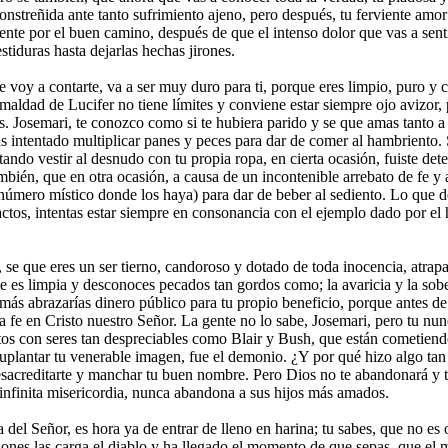
onstreñida ante tanto sufrimiento ajeno, pero después, tu ferviente amor 
te por el buen camino, después de que el intenso dolor que vas a senti
tiduras hasta dejarlas hechas jirones.
e voy a contarte, va a ser muy duro para ti, porque eres limpio, puro y c
 maldad de Lucifer no tiene límites y conviene estar siempre ojo avizor,
. Josemari, te conozco como si te hubiera parido y se que amas tanto a
 intentado multiplicar panes y peces para dar de comer al hambriento. S
ando vestir al desnudo con tu propia ropa, en cierta ocasión, fuiste de
ambién, que en otra ocasión, a causa de un incontenible arrebato de fe y
, (número místico donde los haya) para dar de beber al sediento. Lo que
ctos, intentas estar siempre en consonancia con el ejemplo dado por el 
 se que eres un ser tierno, candoroso y dotado de toda inocencia, atrap
e es limpia y desconoces pecados tan gordos como; la avaricia y la sob
más abrazarías dinero público para tu propio beneficio, porque antes de
la fe en Cristo nuestro Señor. La gente no lo sabe, Josemari, pero tu nun
tos con seres tan despreciables como Blair y Bush, que están cometiend
uplantar tu venerable imagen, fue el demonio. ¿Y por qué hizo algo tan 
acreditarte y manchar tu buen nombre. Pero Dios no te abandonará y te 
infinita misericordia, nunca abandona a sus hijos más amados.
a del Señor, es hora ya de entrar de lleno en harina; tu sabes, que no es
nes las carga el diablo y ha llegado el momento de que sepas, que el 