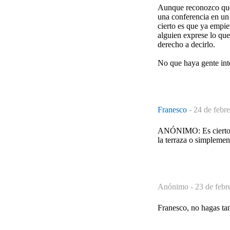
Aunque reconozco que 
una conferencia en un 
cierto es que ya empi
alguien exprese lo que 
derecho a decirlo.
No que haya gente int
Franesco
-
24 de febr
ANÓNIMO: Es cierto qu
la terraza o simpleme
Anónimo -
23 de febr
Franesco, no hagas ta