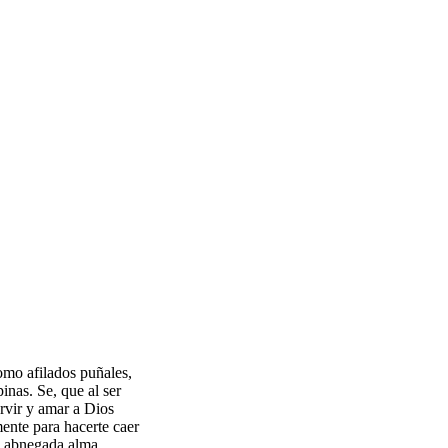
como afilados puñales,
inas. Se, que al ser
rvir y amar a Dios
mente para hacerte caer
y abnegada alma,