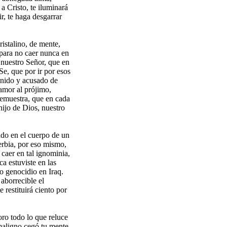
a Cristo, te iluminará
r, te haga desgarrar
ristalino, de mente,
 para no caer nunca en
 nuestro Señor, que en
e, que por ir por esos
tenido y acusado de
 amor al prójimo,
 demuestra, que en cada
hijo de Dios, nuestro
ado en el cuerpo de un
erbia, por eso mismo,
 caer en tal ignominia,
ca estuviste en las
o genocidio en Iraq.
aborrecible el
restituirá ciento por
 oro todo lo que reluce
maligno cegó tu mente