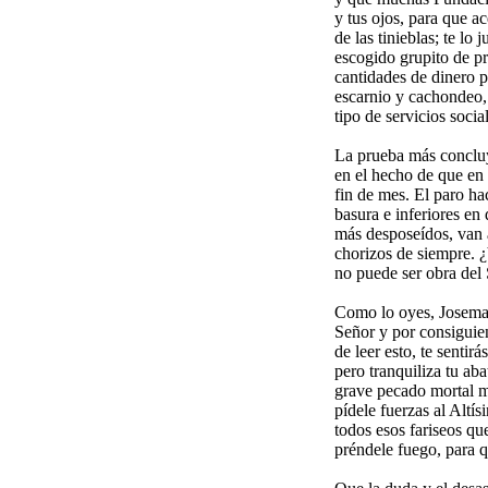
y tus ojos, para que a
de las tinieblas; te l
escogido grupito de p
cantidades de dinero p
escarnio y cachondeo,
tipo de servicios socia
La prueba más concluy
en el hecho de que en 
fin de mes. El paro ha
basura e inferiores en
más desposeídos, van a
chorizos de siempre. ¿
no puede ser obra del
Como lo oyes, Josemar
Señor y por consiguien
de leer esto, te sentir
pero tranquiliza tu ab
grave pecado mortal me
pídele fuerzas al Altí
todos esos fariseos qu
préndele fuego, para q