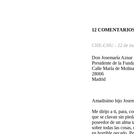
12 COMENTARIO
CHE-CHU -
22 de ma
Don Josemaría Aznar
Presidente de la Fun
Calle María de Molina
28006
Madrid
Amadisimo hijo Josem
Me dirijo a ti, para, 
que se clavan sin pied
poseedor de un alma ta
sobre todas las cosas,
en horrible pecado. Pe