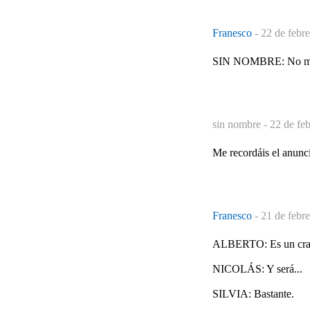
Franesco
-
22 de febr
SIN NOMBRE: No me 
sin nombre -
22 de fe
Me recordáis el anuncio
Franesco
-
21 de febr
ALBERTO: Es un cra
NICOLÁS: Y será...
SILVIA: Bastante.