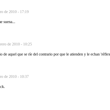
ero de 2010 - 17:19
suena...
brero de 2010 - 10:25
 de aquel que se ríe del contrario por que le atienden y le echan 'réflex
ero de 2010 - 10:37
ck.