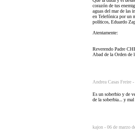
Que la duda y el desas
corazón de tus enemigo
aguas del mar de las in
en Telefónica por un m
políticos, Eduardo Za
Atentamente:
Reverendo Padre C
Abad de la Orden de l
Andrea Casas Freire 
Es un soberbio y de ve
de la soberbia... y mal
kajon -
06 de marzo d