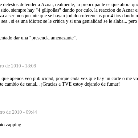
detestos defender a Aznar, realmente, lo preocupante es que ahora que
sitio, siempre hay "4 gilipollas" dando por culo, la reaccion de Aznar es
eza a ser mosqueante que se hayan jodido coferencias por 4 tios dando 
sea.. si es una idiotez se le critica y si una genialidad se le alaba... pe
entado dar una "presencia amenazante".
ero de 2010 - 18:08
e apenos veo publicidad, porque cada vez que hay un corte o me voy 
nte cambio de canal... ¡Gracias a TVE estoy dejando de fumar!
ero de 2010 - 09:44
nto zapping.