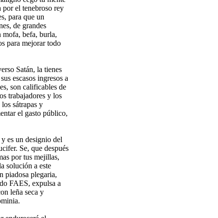
 por el tenebroso rey
es, para que un
nes, de grandes
 mofa, befa, burla,
os para mejorar todo
rso Satán, la tienes
 sus escasos ingresos a
s, son calificables de
os trabajadores y los
los sátrapas y
entar el gasto público,
y es un designio del
ucifer. Se, que después
as por tus mejillas,
la solución a este
n piadosa plegaria,
mado FAES, expulsa a
con leña seca y
ominia.