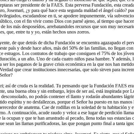
ceptaras ser presidente de la FAES. Esta perversa Fundación, esta creada
o juro, Josemari, ¿y para qué hace esta segunda maldad el ángel caído? pu
rivilegiados, escudandose en ti, se apodere impunemente, vía subvencio
úblico, con el fin vivir como Dios con parné ajeno, al tiempo que hacen
 de los más desposeídos, arrebatandoles recursos que son muy necesari
les, que, entre tu y yo, están hechos unos zorros.
ente, de que detrás de dicha Fundación se encuentra agazapado el perve
este país y desde hace años, más del 50% de las familias, no llegan con
ce estragos. Los contratos de trabajo que consiguen el 75% de los jóvene
 duración, a un año. Uno de cada cuatro niños pasa hambre. Y además, l
 ser los paganos de la grave crisis económica en la que nos han metido 
Verdad que crear instituciones innecesarias, que solo sirven para increm
 Señor?
i; así de cruda es la realidad. Tu pensando que la Fundación FAES era 
te, una buena obra y sin embargo, lejos de ser así, está inspirada por L
ás desconsolado, no podrás contener el llanto y rodarán abundantes lágrim
atido espíritu y no desfallezcas, porque el Señor ha puesto en tus manos 
recedor de anatema. Cae de rodillas en la soledad de tu habitación y e
simo. A continuación, acude raudo y veloz a ese lugar de perdición lla
e la ocupan y que te han arrastrado al pecado, llena todas sus estancias 
ue sean las llamas purificadoras, las que pongan punto final a tanta ign