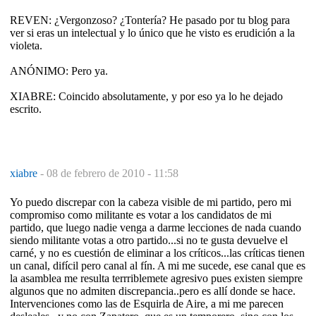
REVEN: ¿Vergonzoso? ¿Tontería? He pasado por tu blog para
ver si eras un intelectual y lo único que he visto es erudición a la
violeta.
ANÓNIMO: Pero ya.
XIABRE: Coincido absolutamente, y por eso ya lo he dejado
escrito.
xiabre
-
08 de febrero de 2010 - 11:58
Yo puedo discrepar con la cabeza visible de mi partido, pero mi
compromiso como militante es votar a los candidatos de mi
partido, que luego nadie venga a darme lecciones de nada cuando
siendo militante votas a otro partido...si no te gusta devuelve el
carné, y no es cuestión de eliminar a los críticos...las críticas tienen
un canal, difícil pero canal al fín. A mi me sucede, ese canal que es
la asamblea me resulta terrriblemete agresivo pues existen siempre
algunos que no admiten discrepancia..pero es allí donde se hace.
Intervenciones como las de Esquirla de Aire, a mi me parecen