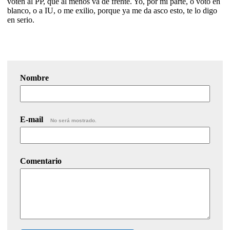
voten al PP, que al menos va de frente. Yo, por mi parte, o voto en
blanco, o a IU, o me exilio, porque ya me da asco esto, te lo digo
en serio.
Nombre
E-mail
No será mostrado.
Comentario