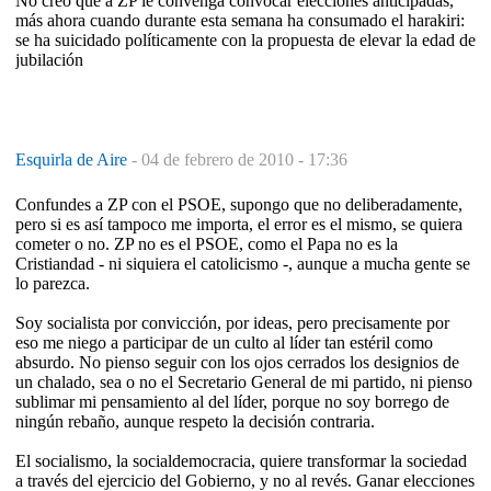
No creo que a ZP le convenga convocar elecciones anticipadas,
más ahora cuando durante esta semana ha consumado el harakiri:
se ha suicidado políticamente con la propuesta de elevar la edad de
jubilación
Esquirla de Aire
-
04 de febrero de 2010 - 17:36
Confundes a ZP con el PSOE, supongo que no deliberadamente,
pero si es así tampoco me importa, el error es el mismo, se quiera
cometer o no. ZP no es el PSOE, como el Papa no es la
Cristiandad - ni siquiera el catolicismo -, aunque a mucha gente se
lo parezca.
Soy socialista por convicción, por ideas, pero precisamente por
eso me niego a participar de un culto al líder tan estéril como
absurdo. No pienso seguir con los ojos cerrados los designios de
un chalado, sea o no el Secretario General de mi partido, ni pienso
sublimar mi pensamiento al del líder, porque no soy borrego de
ningún rebaño, aunque respeto la decisión contraria.
El socialismo, la socialdemocracia, quiere transformar la sociedad
a través del ejercicio del Gobierno, y no al revés. Ganar elecciones